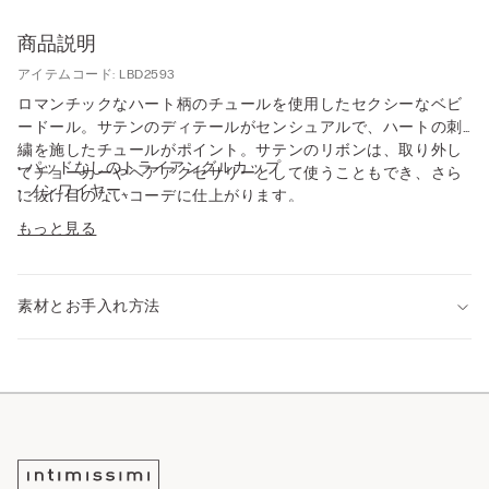
商品説明
アイテムコード: LBD2593
ロマンチックなハート柄のチュールを使用したセクシーなベビ
ードール。サテンのディテールがセンシュアルで、ハートの刺
繍を施したチュールがポイント。サテンのリボンは、取り外し
• パッドなしのトライアングルカップ
てチョーカーやヘアアクセサリーとして使うこともでき、さら
• ノンワイヤー
に抜け目のないコーデに仕上がります。
• フロントをホックで開閉
もっと見る
• サテンの細いストラップは調節可能
• ゆとりのあるフィット感
• モデル身長175cm、Sサイズを着用
素材とお手入れ方法