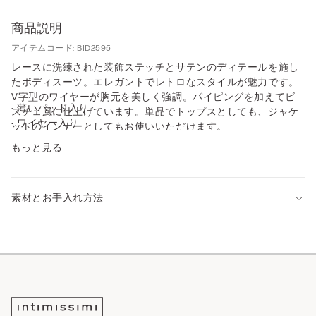
商品説明
アイテムコード: BID2595
レースに洗練された装飾ステッチとサテンのディテールを施し
たボディスーツ。エレガントでレトロなスタイルが魅力です。
V字型のワイヤーが胸元を美しく強調。パイピングを加えてビ
• 薄いパッド入り
スチェ風に仕上げています。単品でトップスとしても、ジャケ
• ワイヤー入り
ットのインナーとしてもお使いいただけます。
• チュールを重ねたサイドベルト
もっと見る
• ブラはホックで開閉
• ストラップは伸縮性あり、バックで長さを調節可能
• バストをしっかりサポート
• バストに丸みを持たせ、デコルテを強調
素材とお手入れ方法
• モデル身長175cm、75Bサイズを着用