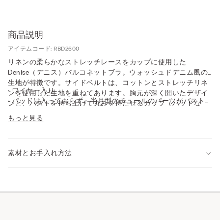
商品説明
アイテムコード: RBD2600
リネンの柔らかなストレッチレースをカップに使用した
Denise（デニス）バルコネットブラ。ウォッシュドデニム風の
生地が特徴です。サイドベルトは、コットンとストレッチリネ
• ワイヤー入り
ンを使用した生地を重ねてあります。胸元が深く開いたデザイ
• パッドは入っておらず、半月型のチュールのパーツがバストを
ンと、バストを持ち上げて丸みを持たせるカップ（パッドな
心地よくサポート
し）により、美しいデコルテラインを演出。バストを包み込む
もっと見る
• 伸縮素材のストラップ
ように快適な着け心地で、サイズを問わずセンシュアルで魅惑
• 生地を二枚重ねたサイドベルト
的なバストを作り上げます。
• 自然にボリュームを出しながら、心地良くしっかりとバストを
サポート
素材とお手入れ方法