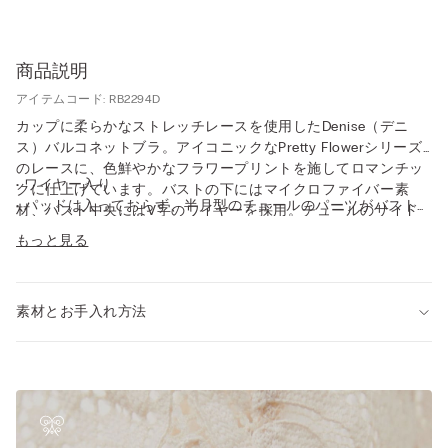
商品説明
アイテムコード: RB2294D
カップに柔らかなストレッチレースを使用したDenise（デニ
ス）バルコネットブラ。アイコニックなPretty Flowerシリーズ
のレースに、色鮮やかなフラワープリントを施してロマンチッ
• ワイヤー入り
クに仕上げています。バストの下にはマイクロファイバー素
• パッドは入っておらず、半月型のチュールのパーツがバストを
材、バスト中央にはV字のワイヤーを採用。チュールのサイド
心地良くサポート
ベルトにはレースをプラス。デコルテを美しく見せるためにデ
もっと見る
• マイクロファイバー素材のストラップは、バックで長さを調節
ザインされたこのバルコネットブラは、パッドなしでも軽やか
可能
に持ち上げて、丸みのあるバストを演出します。気品と官能的
• チュールを重ねたサイドベルト
な魅力をあわせ持つレース製のバルコネットブラをお探しの方
• 自然にボリュームを出しながら、心地良くしっかりとバストを
素材とお手入れ方法
にぴったりのDeniseモデルです。
サポート
• モデル身長175cm、75Bサイズを着用