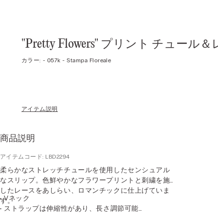
"Pretty Flowers" プリント チュ
カラー:
-
057k - Stampa Floreale
アイテム説明
商品説明
アイテムコード: LBD2294
柔らかなストレッチチュールを使用したセンシュアル
なスリップ。色鮮やかなフラワープリントと刺繍を施
したレースをあしらい、ロマンチックに仕上げていま
• Vネック
す。
• ストラップは伸縮性があり、長さ調節可能