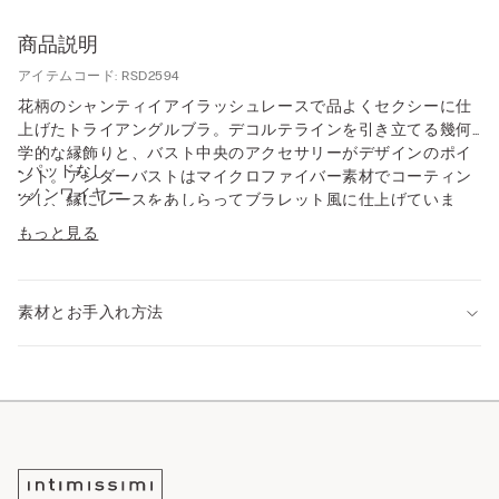
商品説明
アイテムコード: RSD2594
花柄のシャンティイアイラッシュレースで品よくセクシーに仕
上げたトライアングルブラ。デコルテラインを引き立てる幾何
学的な縁飾りと、バスト中央のアクセサリーがデザインのポイ
• パッドなし
ント。アンダーバストはマイクロファイバー素材でコーティン
• ノンワイヤー
グし、縁にレースをあしらってブラレット風に仕上げていま
• ストラップはバックで長さを調節可能
す。柔らかく快適な着け心地で、バストを自然に整えながら、
もっと見る
• 自然なバストを演出
フェミニンな胸元を演出します。
• モデル身長175cm、75Bサイズを着用
素材とお手入れ方法