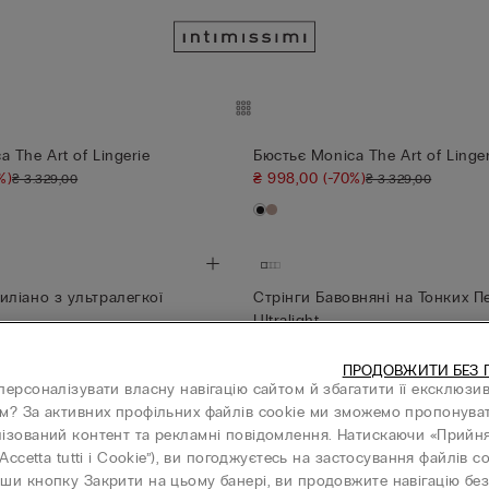
 The Art of Lingerie
Бюстьє Monica The Art of Linger
%)
₴ 998,00
(-70%)
₴ 3.329,00
₴ 3.329,00
иліано з ультралегкої
Стрінги Бавовняні на Тонких П
Ultralight ...
₴ 599,00
ПРОДОВЖИТИ БЕЗ 
Трусики: 3+1
персоналізувати власну навігацію сайтом й збагатити її ексклюзи
+4
м? За активних профільних файлів cookie ми зможемо пропонува
ізований контент та рекламні повідомлення. Натискаючи «Прийня
“Accetta tutti i Cookie”), ви погоджуєтесь на застосування файлів co
ши кнопку Закрити на цьому банері, ви продовжите навігацію без 