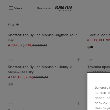
Меню
Для нього:
Filter
Бюстгальтер Пушап Monica Brighten Your
Бюстьє Monica
Day
₴ 998,00
(-70
₴ 799,00
(-70%)
₴ 2.669,00
Бюстгальтер Пушап Monica з Шовку й
Трусики браз
Мережива Silky ...
мікрофібри
₴ 1.179,00
(-70%)
₴ 599,00
₴ 3.939,00
Трусики: 3+1
Бажаєте 
+9
контенто
персонал
cookie» (
Натиснув