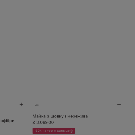
Майка з шовку і мережива
рофібри
₴ 3.069,00
-50% на третю одиницю