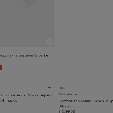
орочені з Бавовни Superior
Bridal collection
ах з Бавовни в Рубчик Superior
%)
₴ 1.329,00
Бюстгальтер Бандо Gioia з Мік
Ultralight
₴ 2.199,00