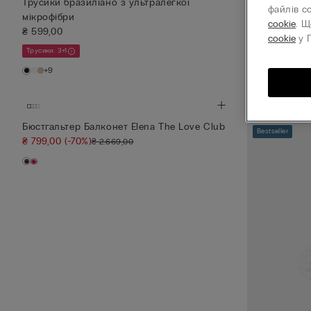
Трусики бразиліано з ультралегкої
Бюстьє Балк
файлів c
мікрофібри
₴ 919,00
(-70%
cookie
. Щ
₴ 599,00
cookie
у П
Трусики: 3+1
+9
Бюстгальтер Балконет Elena The Love Club
Bestseller
₴ 799,00
(-70%)
₴ 2.669,00