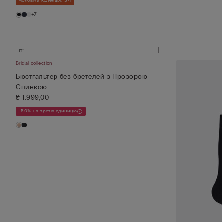
Чоловіча колекція: 3+1
+7
Bridal collection
Бюстгальтер без бретелей з Прозорою
Спинкою
₴ 1.999,00
-50% на третю одиницю