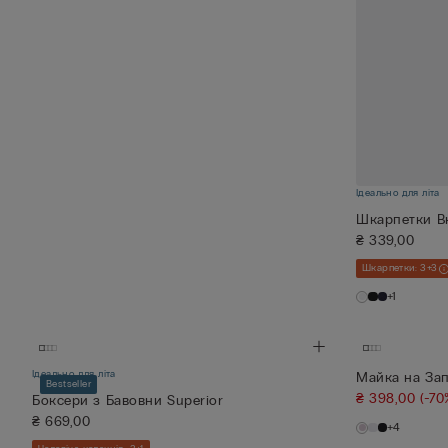
Ідеально для літа
Шкарпетки Вк
₴ 339,00
Шкарпетки: 3+3
+1
Ідеально для літа
Майка на Зап
Bestseller
₴ 398,00
(-70
Боксери з Бавовни Superior
₴ 669,00
+4