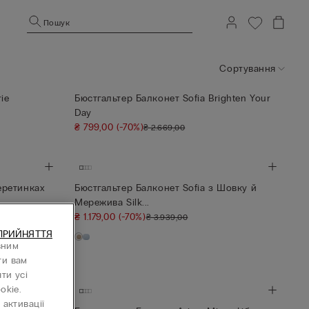
Пошук
Сортування
ie
Бюстгальтер Балконет Sofia Brighten Your
Day
₴ 799,00
(-70%)
₴ 2.669,00
еретинках
Бюстгальтер Балконет Sofia з Шовку й
Мережива Silk...
₴ 1.179,00
(-70%)
₴ 3.939,00
ПРИЙНЯТТЯ
вним
ти вам
ти усі
okie.
активації