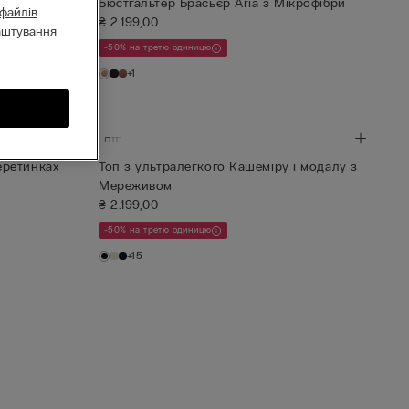
Бюстгальтер Брасьєр Aria з Мікрофібри
 файлів
₴ 2.199,00
аштування
-50% на третю одиницю
+1
еретинках
Топ з ультралегкого Кашеміру і модалу з
Мереживом
₴ 2.199,00
-50% на третю одиницю
+15