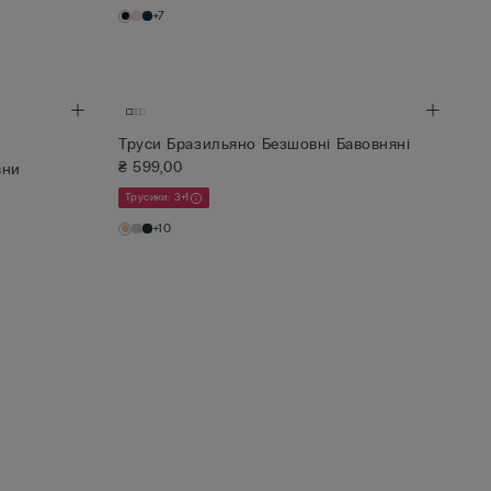
+7
Труси Бразильяно Безшовні Бавовняні
₴ 599,00
вни
Трусики: 3+1
+10