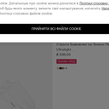
онет Midsummer Dream
Бюстьє Sofia Midnight Summer
ookie. Детальніше про cookie можна дізнатися в
Політиці стосовно
)
₴ 1.179,00
(-70%)
₴ 3.069,00
₴ 3.939,00
об будь-якого моменту змінити свої налаштування, натисніть
Нал
олітиці стосовно файлів cookie.
ПРИЙНЯТИ ВСІ ФАЙЛИ СOOKIE
Стрінги Бавовняні на Тонких П
Ultralight ...
₴ 599,00
Трусики: 3+1
+4