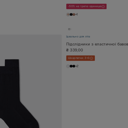
-50% на третю одиницю
+1
Ідеально для літа
Підслідники з еластичної баво
₴ 339,00
Шкарпетки: 3+3
+2