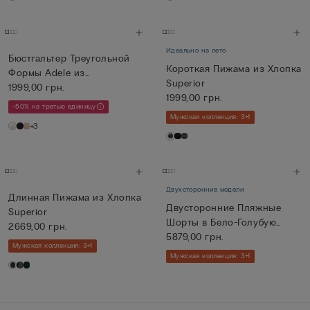
Идеально на лето
Бюстгальтер Треугольной
Короткая Пижама из Хлопка
Формы Adele из
Superior
Микрофибры ...
1999,00 грн.
1999,00 грн.
-50% на третью единицу
Мужская коллекция: 3+1
+3
Двухсторонние модели
Длинная Пижама из Хлопка
Двусторонние Пляжные
Superior
Шорты в Бело-Голубую
2669,00 грн.
Полоску
5879,00 грн.
Мужская коллекция: 3+1
Мужская коллекция: 3+1