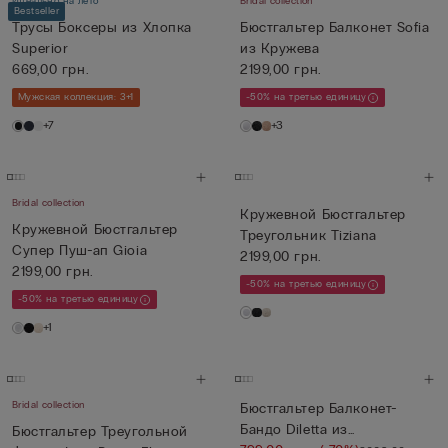
Идеально на лето
Bridal collection
Bestseller
Трусы Боксеры из Хлопка
Бюстгальтер Балконет Sofia
Superior
из Кружева
669,00 грн.
2199,00 грн.
Мужская коллекция: 3+1
-50% на третью единицу
+7
+3
Bridal collection
Кружевной Бюстгальтер
Кружевной Бюстгальтер
Треугольник Tiziana
Супер Пуш-ап Gioia
2199,00 грн.
2199,00 грн.
-50% на третью единицу
-50% на третью единицу
+1
Bridal collection
Бюстгальтер Балконет-
Бандо Diletta из
Бюстгальтер Треугольной