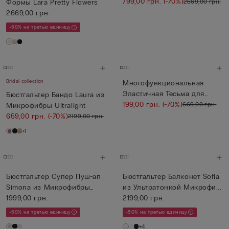
Микрофибры U...
799,00 грн.
(-70%)
2669,00 грн.
Формы Lara Pretty Flowers
2669,00 грн.
-50% на третью единицу
Bridal collection
Многофункциональная
Эластичная Тесьма для
Бюстгальтер Бандо Laura из
Глубоког...
199,00 грн.
(-70%)
669,00 грн.
Микрофибры Ultralight
659,00 грн.
(-70%)
2199,00 грн.
+1
Бюстгальтер Супер Пуш-ап
Бюстгальтер Балконет Sofia
Simona из Микрофибры
из Ультратонкой Микрофи...
Ultr...
1999,00 грн.
2199,00 грн.
-50% на третью единицу
-50% на третью единицу
+4