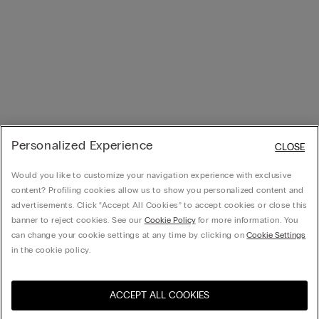
Personalized Experience
CLOSE
Would you like to customize your navigation experience with exclusive
content? Profiling cookies allow us to show you personalized content and
advertisements. Click “Accept All Cookies” to accept cookies or close this
banner to reject cookies. See our
Cookie Policy
for more information. You
can change your cookie settings at any time by clicking on
Cookie Settings
in the cookie policy.
ACCEPT ALL COOKIES
Посетите интернет-
United States
магазин вашей страны