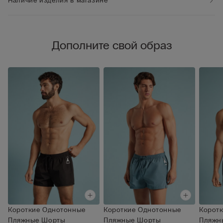
Наличие изделия в магазине
Дополните свой образ
Короткие Однотонные
Короткие Однотонные
Корот
Пляжные Шорты
Пляжные Шорты
Пляжн