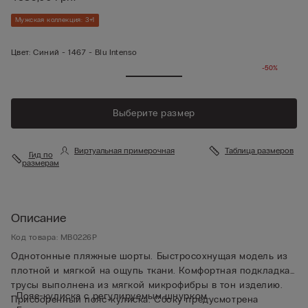
Мужская коллекция: 3+1
Цвет:
Синий -
1467 - Blu Intenso
-50%
Выберите размер
Виртуальная примерочная
Таблица размеров
Гид по
размерам
Описание
Код товара: MB0226P
Однотонные пляжные шорты. Быстросохнущая модель из
плотной и мягкой на ощупь ткани. Комфортная подкладка-
трусы выполнена из мягкой микрофибры в тон изделию.
• Пояс-кулиска с регулируемым шнурком.
Присборенный пояс-кулиска. Сбоку предусмотрена