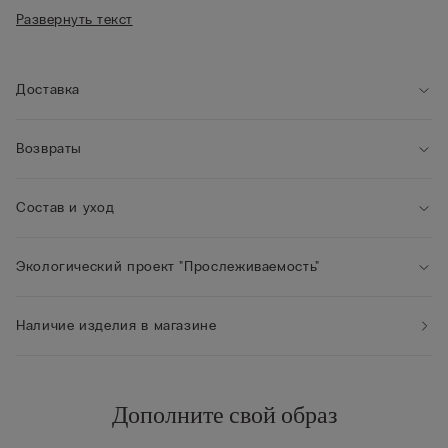
• Бретели, обтянутые микрофиброй, регулируются на
Развернуть текст
спинке
• Пояс под грудью с деталями из тюля
• Модель придает груди естественную округлую форму
• Рост модели: 175 см. Размер изделия на фотографии: 2B /
Доставка
75B / 34B / 85B / 42B
Возвраты
Состав и уход
Экологический проект "Прослеживаемость"
Наличие изделия в магазине
Дополните свой образ