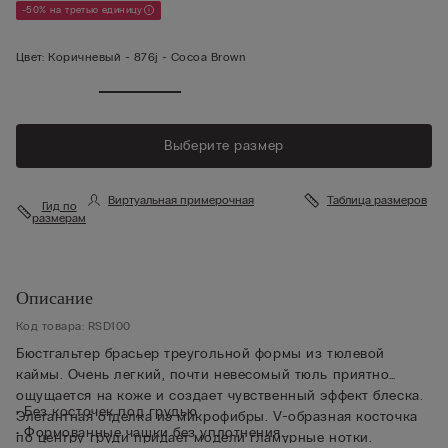
-50% на третью единицу
Цвет:
Коричневый -
876j - Cocoa Brown
Выберите размер
Виртуальная примерочная
Таблица размеров
Гид по
размерам
Описание
Код товара: RSD100
Бюстгальтер брасьер треугольной формы из тюлевой
каймы. Очень легкий, почти невесомый тюль приятно
ощущается на коже и создает чувственный эффект блеска.
• Без косточек под грудью
Элегантная отделка из микрофибры. V-образная косточка
• Формованные чашки без уплотнения
по центру груди придает модели гламурные нотки.