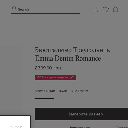
Search
Бюстгальтер Треугольник
Emma Denim Romance
2399,00 грн.
-50% на третью единицу
Цвет:
Синий -
063k - Blue Denim
Выберите размер
Виртуальная
Таблиц