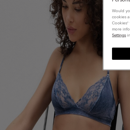
Would you
cookies a
Cookies” 
more info
Settings
in