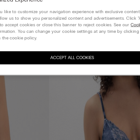
 like to customize your navigation experience with exclusive content?
llow us to show you personalized content and advertisements. Click “
to accept cookies or close this banner to reject cookies. See our
Cook
rmation. You can change your cookie settings at any time by clickin
 the cookie policy.
ACCEPT ALL COOKIES