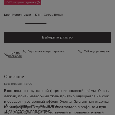
-50% на третью единицу
Цвет:
Коричневый -
876j - Cocoa Brown
Выберите размер
Виртуальная примерочная
Таблица размеров
Гид по
размерам
Описание
Код товара: RIS100
Бюстгальтер треугольной формы из тюлевой каймы. Очень
легкий, почти невесомый тюль приятно ощущается на коже
и создает чувственный эффект блеска. Элегантная отделка
• Чашки с легким уплотнением
из микрофибры. Идеальный бюстгальтер с эффектом пуш-
• Без косточек под грудью
ап, придающий груди естественный и привлекательный