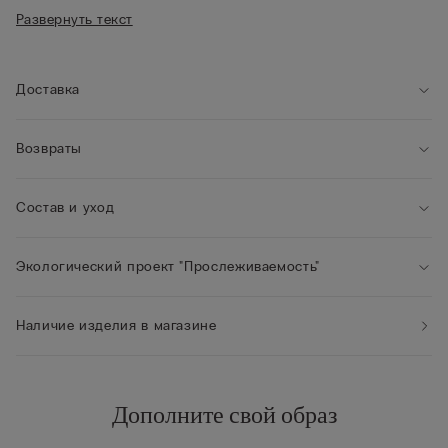
• Боковые косточки
вид.
Развернуть текст
• Пояс с подкладкой из тюля
• Бретели, обтянутые микрофиброй, регулируются на
спинке
• Эффект округлой формы груди
Доставка
• Рост модели: 175 см. Размер изделия на фотографии: 2B /
75B / 34B / 85B / 42B
Возвраты
Состав и уход
Экологический проект "Прослеживаемость"
Наличие изделия в магазине
Дополните свой образ