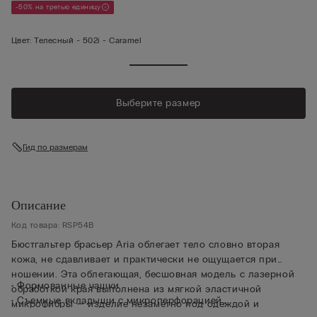
-50% на третью единицу
Цвет:
Телесный -
502i - Caramel
Выберите размер
Гид по размерам
Описание
Код товара: RSP54B
Бюстгальтер брасьер Aria облегает тело словно вторая
кожа, не сдавливает и практически не ощущается при
ношении. Эта облегающая, бесшовная модель с лазерной
• Формованные чашки
обработкой края выполнена из мягкой эластичной
• Съемные вкладыши с микроперфорацией
микрофибры — изделие незаметно под одеждой и
• Без косточек под грудью