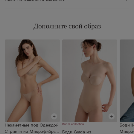
Дополните свой образ
Bridal collection
Незаметные под Одеждой
Боди Il
Стринги из Микрофибры
Микроф
Боди Giada из