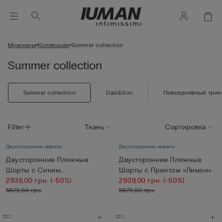
Мужчины
Коллекции
Summer collection
Summer collection
Summer collection
Dad&Son
Повседневный трик
Filter
Ткань
Сортировка
Двухсторонние модели
Двухсторонние модели
Двусторонние Пляжные
Двусторонние Пляжные
Шорты с Синим
Шорты с Принтом «Лимон»
Разноцветным Пр...
2939,00 грн.
(-50%)
2939,00 грн.
(-50%)
5879,00 грн.
5879,00 грн.