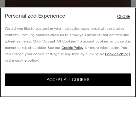
Personalized Experience
CLOSE
Would you like to customize your navigation experience with exclusive
content? Profiling cookies allow us to show you personalized content and
advertisements. Click “Accept All Cookies” to accept cookies or close this
banner to reject cookies. See our
Cookie Policy
for more information. You
can change your cookie settings at any time by clicking on
Cookie Settings
in the cookie policy.
ACCEPT ALL COOKIES
Посетите интернет-
United States
магазин вашей страны
Сортировка
Бестселлеры
Цена по убыванию
Цена по возрастанию