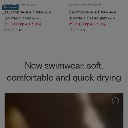
Двухсторонние модели
Двухсторонние модели
Bestseller
Двусторонние Пляжные
Двусторонние Пляжные
Шорты с Красным
Шорты с Разноцветным
Разноцветным ...
2939,00 грн.
(-50%)
Принтом ...
2939,00 грн.
(-50%)
5879,00 грн.
5879,00 грн.
New swimwear: soft,
comfortable and quick-drying