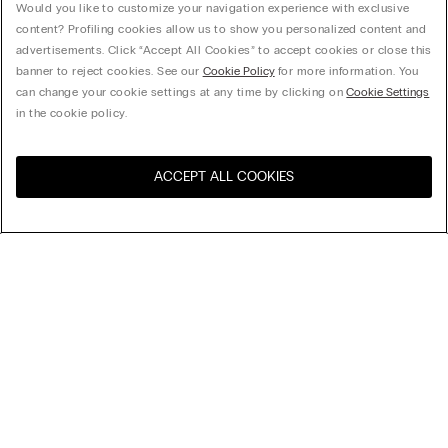
Would you like to customize your navigation experience with exclusive
content? Profiling cookies allow us to show you personalized content and
advertisements. Click “Accept All Cookies” to accept cookies or close this
banner to reject cookies. See our
Cookie Policy
for more information. You
can change your cookie settings at any time by clicking on
Cookie Settings
in the cookie policy.
ACCEPT ALL COOKIES
Посетите интернет-
United States
магазин вашей страны
Сортировка
Бестселлеры
Цена по убыванию
My Intimissimi
Цена по возрастанию
Новинки
КОМПАНИЯ