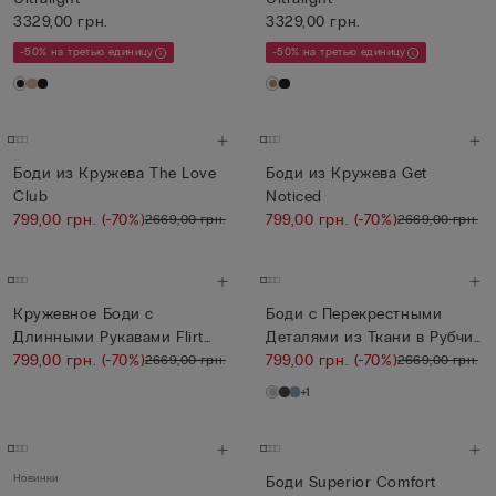
3329,00 грн.
3329,00 грн.
-50% на третью единицу
-50% на третью единицу
Боди из Кружева The Love
Боди из Кружева Get
Club
Noticed
799,00 грн.
(-70%)
799,00 грн.
(-70%)
2669,00 грн.
2669,00 грн.
Кружевное Боди с
Боди с Перекрестными
Длинными Рукавами Flirt
Деталями из Ткани в Рубчик
Fearlessl...
799,00 грн.
(-70%)
с ...
799,00 грн.
(-70%)
2669,00 грн.
2669,00 грн.
+1
Новинки
Боди Superior Comfort