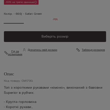
-50% на третю одиницю
Колір:
-
660j - Safari Green
-70%
Виберіть розмір
Дізнатись свій розмір
Таблиця розмірів
Гід за
розмірами
Опис
Код товару: CM170G
Топ з короткими рукавами «кімоно», виконаний з бавовни
Superior в рубчик.
• Кругла горловина
• Короткі рукави