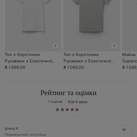
Топ з Короткими
Топ з Короткими
Майка 
Рукавами з Еластичної
Рукавами з Еластичної
Superi
Бавовни Supe...
₴ 1.069,00
Бавовни Supe...
₴ 1.069,00
₴ 1.069
Рейтинг та оцінки
1 оцінка
5,0
з 5 зірок
Ірина К
M
Перевірений покупець