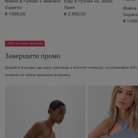
Майка в Рубчик з Бавовни
Боді в Рубчик на Запах
Superior
Ламе
Майка 
₴ 1.069,00
₴ 2.669,00
Superi
₴ 1.069
-50% на третю одиницю
Завершити промо
Додайте в кошик ще одну одиницю з жіночої колекції, та отримайте 50%
знижки на третю одиницю в кошику