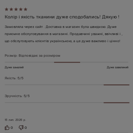
Оцінено
Колір і якість тканини дуже сподобались! Дякую !
5
з
Замовляла через сайт . Доставка в магазин була швидкою. Дуже
5
приємне обслуговування в магазині. Продавчині уважні, ввічливі і ,
що обслуговують клієнтів українською, а це дуже важливо і цінно!
Розмір
:
Відповідає за розміром
Дуже замалий
Дуже завеликий
Якість
:
5/5
Зручність
:
5/5
15 лип. 2026 р.
0
0