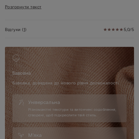
• Стандартний крій
Розгорнути текст
• 100% бавовна
• Зріст моделі 175 см, розмір S
Відгуки
(
1
)
5,0/5
Бавовна
Бавовна, доведена до нового рівня досконалості.
Універсальна
Різноманітні текстури та витончені оздоблення,
створені, щоб підкреслити твій стиль.
М’яка