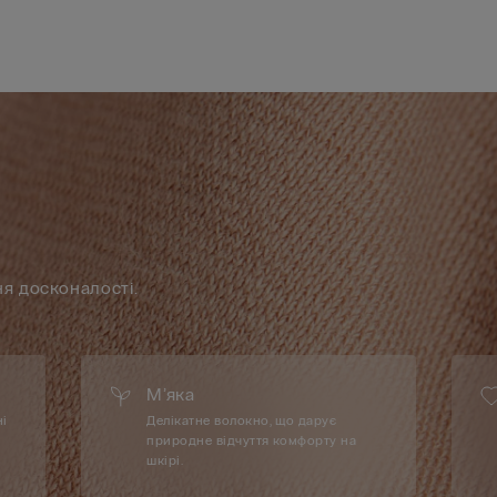
ня досконалості.
М’яка
ні
Делікатне волокно, що дарує
природне відчуття комфорту на
шкірі.