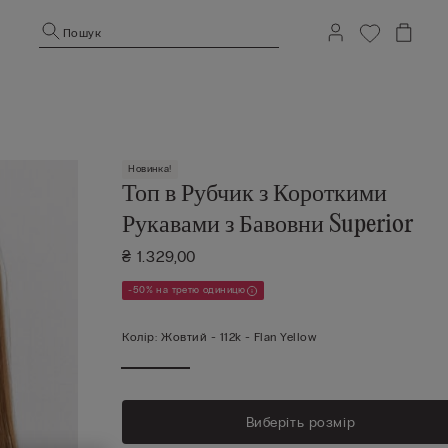
Пошук
Новинка!
Топ в Рубчик з Короткими
Рукавами з Бавовни Superior
₴ 1.329,00
-50% на третю одиницю
Колір:
Жовтий -
112k - Flan Yellow
Виберіть розмір