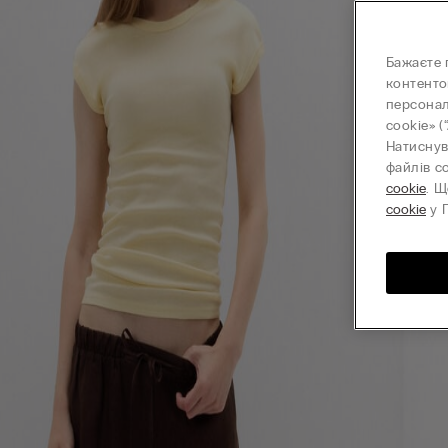
Бажаєте 
контенто
персонал
cookie» (
Натиснув
файлів c
cookie
. Щ
cookie
у П