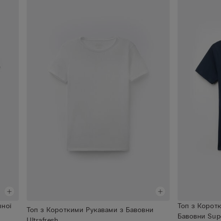
чної
Топ з Корот
Топ з Короткими Рукавами з Бавовни
Бавовни Supe
Ultrafresh