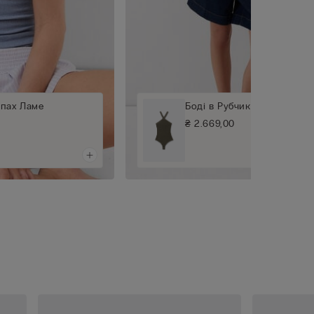
апах Ламе
Боді в Рубчик на Запах Ла
₴ 2.669,00