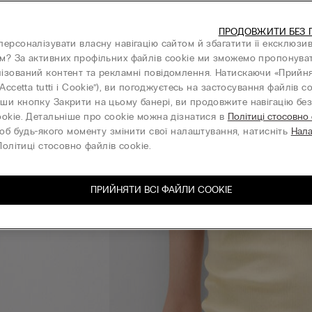
ПРОДОВЖИТИ БЕЗ 
персоналізувати власну навігацію сайтом й збагатити її ексклюзи
м? За активних профільних файлів cookie ми зможемо пропонува
ізований контент та рекламні повідомлення. Натискаючи «Прийня
“Accetta tutti i Cookie”), ви погоджуєтесь на застосування файлів co
ши кнопку Закрити на цьому банері, ви продовжите навігацію без 
ookie. Детальніше про cookie можна дізнатися в
Політиці стосовно
об будь-якого моменту змінити свої налаштування, натисніть
Нал
олітиці стосовно файлів cookie.
ПРИЙНЯТИ ВСІ ФАЙЛИ СOOKIE