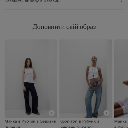
Наявність виробу в магазині
Доповнити свій образ
Майка в Рубчик з Бавовни
Кроп-топ в Рубчик з
Майка 
Superior
Бавовни Superior
в Рубч