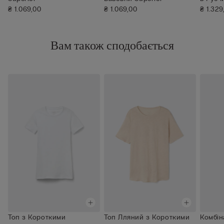
₴ 1.069,00
₴ 1.069,00
₴ 1.329
Вам також сподобається
Топ з Короткими
Топ Лляний з Короткими
Комбін