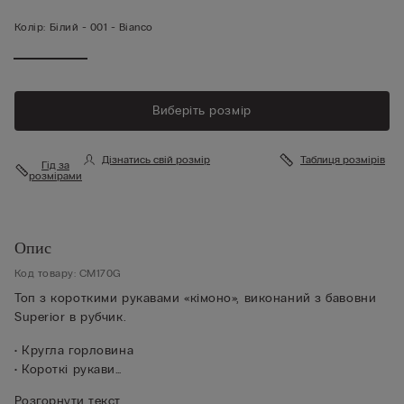
Колір:
Білий -
001 - Bianco
Виберіть розмір
Дізнатись свій розмір
Таблиця розмірів
Гід за
розмірами
Опис
Код товару: CM170G
Топ з короткими рукавами «кімоно», виконаний з бавовни
Superior в рубчик.
• Кругла горловина
• Короткі рукави
• Стандартний крій
Розгорнути текст