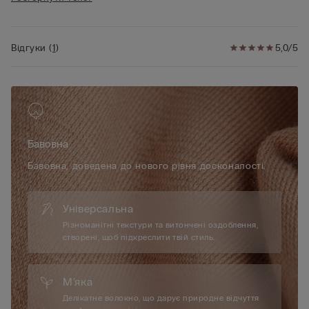
• 100% бавовна
• Зріст моделі 175 см, розмір S
Відгуки
(
1
)
5,0/5
Бавовна
Бавовна, доведена до нового рівня досконалості.
Універсальна
Різноманітні текстури та витончені оздоблення,
створені, щоб підкреслити твій стиль.
М’яка
Делікатне волокно, що дарує природне відчуття