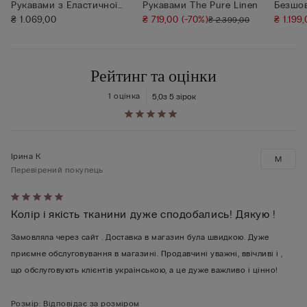
Рукавами з Еластичної
Рукавами The Pure Linen
Безшов
Бавовни Supe...
₴ 1.069,00
₴ 719,00
(-70%)
₴ 1.199
₴ 2.399,00
Рейтинг та оцінки
1 оцінка
5,0
з 5 зірок
Ірина К
M
Перевірений покупець
Оцінено
Колір і якість тканини дуже сподобались! Дякую !
5
з
Замовляла через сайт . Доставка в магазин була швидкою. Дуже
5
приємне обслуговування в магазині. Продавчині уважні, ввічливі і ,
що обслуговують клієнтів українською, а це дуже важливо і цінно!
Розмір
:
Відповідає за розміром