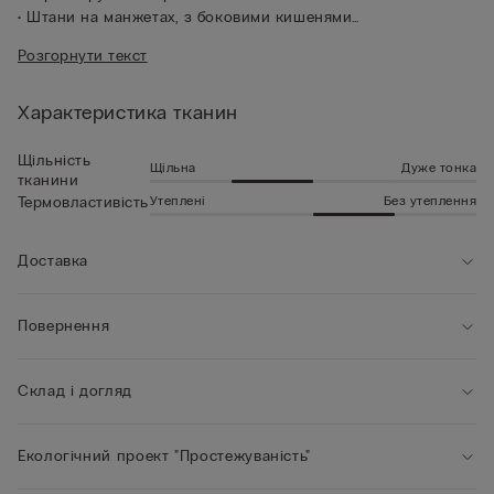
• Штани на манжетах, з боковими кишенями
• Стандартний крій
Розгорнути текст
• Зріст моделі 185 см, розмір L
Характеристика тканин
Щільність
Щільна
Дуже тонка
тканини
Утеплені
Без утеплення
Термовластивість
Доставка
Повернення
Склад і догляд
Екологічний проект "Простежуваність"