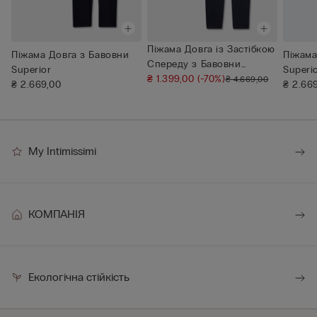
Піжама Довга із Застібкою
Піжама Довга з Бавовни
Піжама
Спереду з Бавовни
Superior
Superi
Superi...
₴ 1.399,00
(-70%)
₴ 4.669,00
₴ 2.669,00
₴ 2.66
My Intimissimi
КОМПАНІЯ
Екологічна стійкість