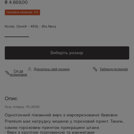
₴ 4.669,00
Чоловіча колекція: 3+1
Колір:
Синій -
490j - Blu Navy
Виберіть розмір
Дізнатись свій розмір
Таблиця розмірів
Гід за
розмірами
Опис
Код товару: PLU650
Однотонний піжамний верх з мерсеризованої бавовни
Premium має нагрудну кишеню у гороховий принт. Таким
самим гороховим принтом прикрашені штани.
• Верх з круглою горловиною та манжетами