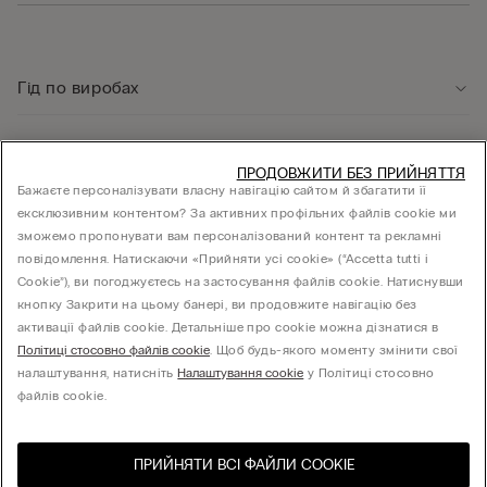
Гід по виробах
Служба підтримки клієнтів
ПРОДОВЖИТИ БЕЗ ПРИЙНЯТТЯ
Бажаєте персоналізувати власну навігацію сайтом й збагатити її
ексклюзивним контентом? За активних профільних файлів cookie ми
Юридична інформація
зможемо пропонувати вам персоналізований контент та рекламні
повідомлення. Натискаючи «Прийняти усі cookie» (“Accetta tutti i
Cookie”), ви погоджуєтесь на застосування файлів cookie. Натиснувши
КОМПАНІЯ
кнопку Закрити на цьому банері, ви продовжите навігацію без
активації файлів cookie. Детальніше про cookie можна дізнатися в
Політиці стосовно файлів cookie
. Щоб будь-якого моменту змінити свої
налаштування, натисніть
Налаштування cookie
у Політиці стосовно
Товариство з обмеженою відповідальністю "МНС ІНВЕСТМЕНТ" - 01014, місто Київ,
файлів cookie.
вул. С.Струтинського, будинок 13-15
ПРИЙНЯТИ ВСІ ФАЙЛИ СOOKIE
Виберіть розмір
Відвідайте інтернет-
United States