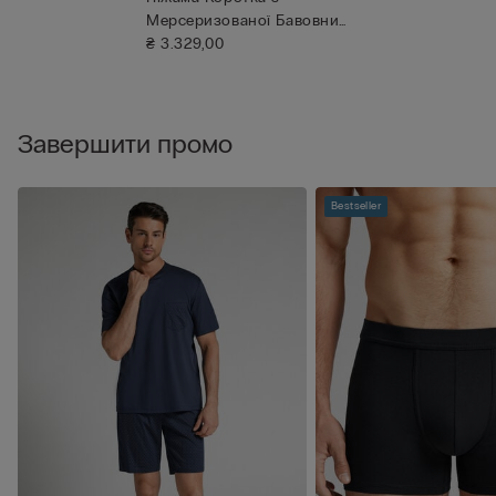
Мерсеризованої Бавовни
Premium у ...
₴ 3.329,00
Завершити промо
Bestseller