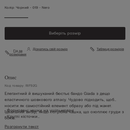
Колір:
Чорний -
019 - Nero
Виберіть розмір
Дізнатись свій розмір
Таблиця розмірів
Гід за
розмірами
Опис
Код товару: RIF92G
Елегантний й вишуканий бюстьє бандо Giada з дещо
еластичного шовкового атласу. Чудово підходить, щоб
носити як самостійний елемент образу або під жакет.
• Формовані чашки на ущільнювачі
Ідеальний вибір, якщо потрібна чашка, що охоплює груди з
• Круглі кісточки
боків.
• Бокові корсетні кісточки
Розгорнути текст
• Бюстьє повністю продубльоване тюлем