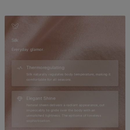
• На поясі й під грудьми силіконова стрічка
• Бокова застібка на гачки
• Знімні еластичні бретельки повністю регулюються
• Відмінна підтримка
• Підкреслює красу декольте й надає бюсту круглішої
форми
Silk
• Зріст моделі 175 см, розмір 2B / 75B / 34B / 85B / 42B
Everyday glamor.
Thermoregulating
Silk naturally regulates body temperature, making it
comfortable for all seasons.
Elegant Shine
Natural sheen delivers a radiant appearance, cut
impeccably to glide over the body with an
unmatched lightness. The epitome of timeless
sophistication.