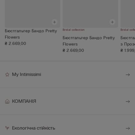
Bridal collection
Bridal coll
Бюстгальтер Бандо Pretty
Flowers
Бюстгальтер Бандо Pretty
Бюстга
₴ 2.669,00
Flowers
з Про
₴ 2.669,00
₴ 1.999
My Intimissimi
КОМПАНІЯ
Екологічна стійкість