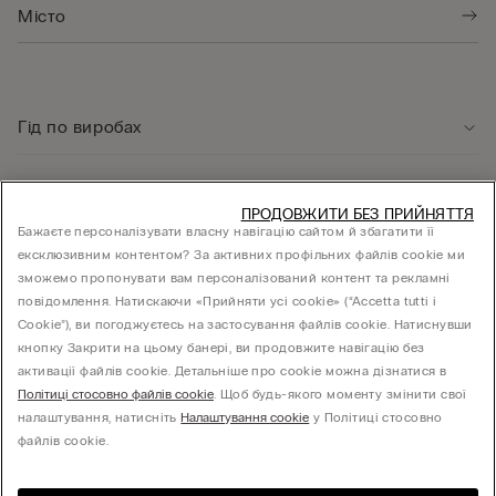
Гід по виробах
Служба підтримки клієнтів
ПРОДОВЖИТИ БЕЗ ПРИЙНЯТТЯ
Бажаєте персоналізувати власну навігацію сайтом й збагатити її
ексклюзивним контентом? За активних профільних файлів cookie ми
Юридична інформація
зможемо пропонувати вам персоналізований контент та рекламні
повідомлення. Натискаючи «Прийняти усі cookie» (“Accetta tutti i
Cookie”), ви погоджуєтесь на застосування файлів cookie. Натиснувши
КОМПАНІЯ
кнопку Закрити на цьому банері, ви продовжите навігацію без
активації файлів cookie. Детальніше про cookie можна дізнатися в
Політиці стосовно файлів cookie
. Щоб будь-якого моменту змінити свої
налаштування, натисніть
Налаштування cookie
у Політиці стосовно
Товариство з обмеженою відповідальністю "МНС ІНВЕСТМЕНТ" - 01014, місто Київ,
файлів cookie.
вул. С.Струтинського, будинок 13-15