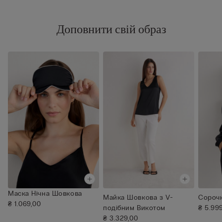
Доповнити свій образ
Маска Нічна Шовкова
Майка Шовкова з V-
Сороч
₴ 1.069,00
подібним Викотом
₴ 5.99
₴ 3.329,00