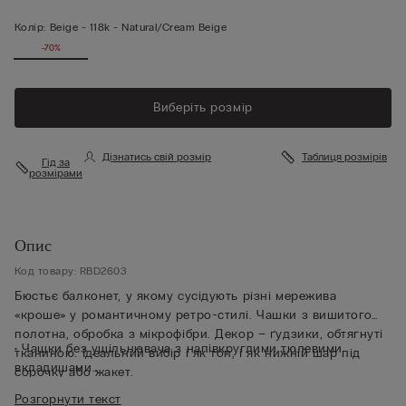
Колір:
Beige -
118k - Natural/cream Beige
-70%
Виберіть розмір
Дізнатись свій розмір
Таблиця розмірів
Гід за
розмірами
Опис
Код товару: RBD2603
Бюстьє балконет, у якому сусідують різні мережива
«кроше» у романтичному ретро-стилі. Чашки з вишитого
полотна, обробка з мікрофібри. Декор – ґудзики, обтягнуті
• Чашки без ущільнювача з напівкруглими тюлевими
тканиною. Ідеальний вибір і як топ, і як нижній шар під
вкладишами
сорочку або жакет.
• Круглі кісточки
Розгорнути текст
• Бокові корсетні кісточки