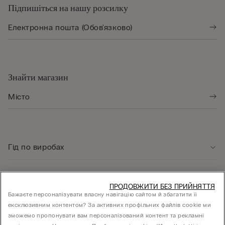
Підпишіться на нашу розсилку
Знайти магазин
Гід по виробах
Служба підтримки клієнтів
ПРОДОВЖИТИ БЕЗ ПРИЙНЯТТЯ
Бажаєте персоналізувати власну навігацію сайтом й збагатити її
ексклюзивним контентом? За активних профільних файлів cookie ми
Юридична інформація
зможемо пропонувати вам персоналізований контент та рекламні