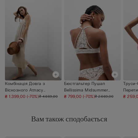
Комбінація Довга з
Бюстгальтер Пушап
Труси-
Віскозного Атласу
Bellissima Midsummer
Перети
Midsummer Dre...
₴ 1.399,00
(-70%)
Dream
₴ 799,00
(-70%)
Dream
₴ 259,
₴ 4.669,00
₴ 2.669,00
Вам також сподобається