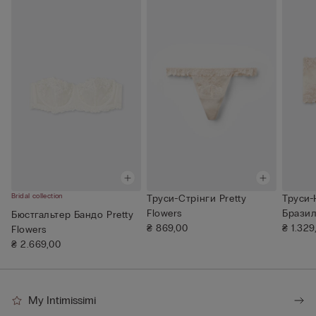
Bridal collection
Труси-Стрінги Pretty
Труси-
Flowers
Бразил
Бюстгальтер Бандо Pretty
₴ 869,00
₴ 1.329
Flowers
₴ 2.669,00
My Intimissimi