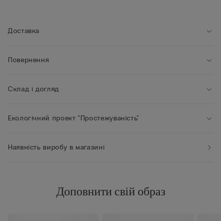
• Бюстьє повністю продубльоване тюлем
• Еластичні бретельки регулюються ззаду
• Відмінна підтримка
Доставка
• Підкреслює красу декольте й надає бюсту круглішої
форми
Повернення
• Зріст моделі 175 см, розмір 2B / 75B / 34B / 85B / 42B
Склад і догляд
Екологічний проект "Простежуваність"
Наявність виробу в магазині
Доповнити свій образ