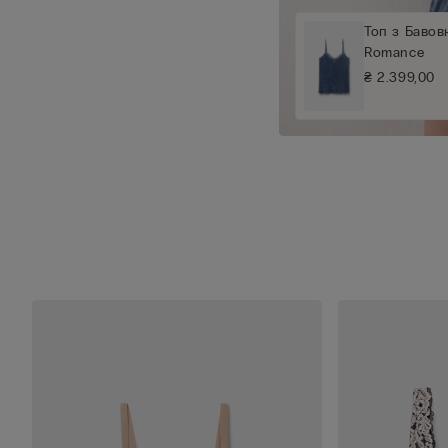
Топ з Баво
Romance
₴ 2.399,00