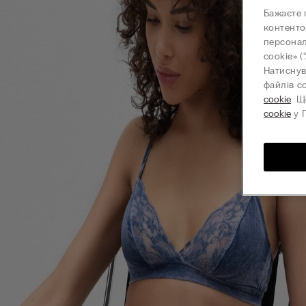
Бажаєте 
контенто
персонал
cookie» (
Натиснув
файлів c
cookie
. Щ
cookie
у П