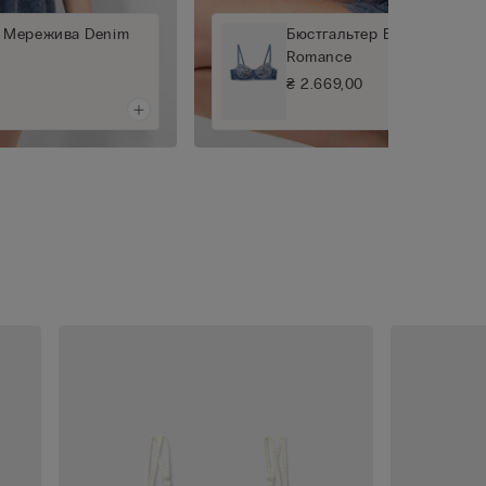
й Мережива Denim
Бюстгальтер Балконет Den
Romance
₴ 2.669,00