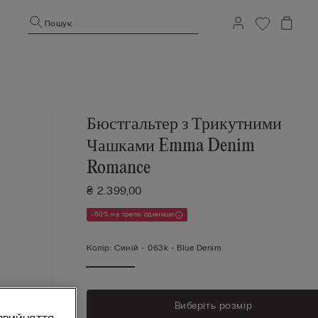
Пошук
Бюстгальтер з Трикутними
Чашками Emma Denim
Romance
₴ 2.399,00
-50% на третю одиницю
Колір:
Синій -
063k - Blue Denim
Виберіть розмір