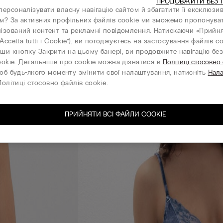
ПРОДОВЖИТИ БЕЗ 
персоналізувати власну навігацію сайтом й збагатити її ексклюзи
м? За активних профільних файлів cookie ми зможемо пропонува
ізований контент та рекламні повідомлення. Натискаючи «Прийня
“Accetta tutti i Cookie”), ви погоджуєтесь на застосування файлів co
ши кнопку Закрити на цьому банері, ви продовжите навігацію без 
ookie. Детальніше про cookie можна дізнатися в
Політиці стосовно
об будь-якого моменту змінити свої налаштування, натисніть
Нал
олітиці стосовно файлів cookie.
ПРИЙНЯТИ ВСІ ФАЙЛИ СOOKIE