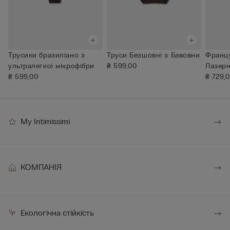
Трусики бразиліано з
Труси Безшовні з Бавовни
Францу
ультралегкої мікрофібри
₴ 599,00
Лазерн
₴ 599,00
₴ 729,
My Intimissimi
КОМПАНІЯ
Екологічна стійкість