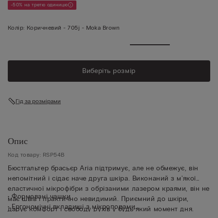
-50% на третю одиницю
Колір:
Коричневий -
705j - Moka Brown
Виберіть розмір
Гід за розмірами
Опис
Код товару: RSP54B
Бюстгальтер брасьєр Aria підтримує, але не обмежує, він
непомітний і сідає наче друга шкіра. Виконаний з м'якої
еластичної мікрофібри з обрізаними лазером краями, він не
• Формовані чашки
має швів і практично невидимий. Приємний до шкіри,
• Ергономічні вкладиші з мікропорами
дарує комфорт і свободу рухів у будь-який момент дня.
• Без круглих кісточок