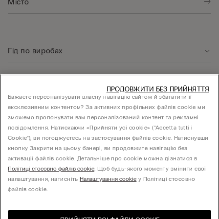
Гід по виробах
Служба підтримки клієнтів
ПРОДОВЖИТИ БЕЗ ПРИЙНЯТТЯ
Бажаєте персоналізувати власну навігацію сайтом й збагатити її
ексклюзивним контентом? За активних профільних файлів cookie ми
Юридична інформація
зможемо пропонувати вам персоналізований контент та рекламні
повідомлення. Натискаючи «Прийняти усі cookie» (“Accetta tutti i
Cookie”), ви погоджуєтесь на застосування файлів cookie. Натиснувши
КОМПАНІЯ
кнопку Закрити на цьому банері, ви продовжите навігацію без
активації файлів cookie. Детальніше про cookie можна дізнатися в
Політиці стосовно файлів cookie
. Щоб будь-якого моменту змінити свої
налаштування, натисніть
Налаштування cookie
у Політиці стосовно
Товариство з обмеженою відповідальністю "МНС ІНВЕСТМЕНТ" - 01014, місто Київ,
файлів cookie.
вул. С.Струтинського, будинок 13-15