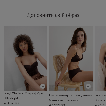
Доповнити свій образ
Боді Giada з Мікрофібри
Бюстгальтер з Трикутними
Бюстга
Ultralight
Чашками Tiziana з
Sofia 
₴ 3.329,00
Мікрофі...
₴ 1.999,00
Ultrali
₴ 2.199