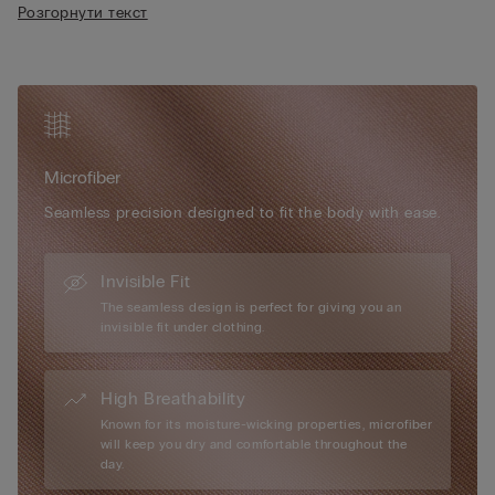
Вирізняється ергономічними вкладишами: тонкі й дихаючі,
Розгорнути текст
• Еластичні бретельки регулюються ззаду
вони мають позначки, що допомагають їх правильно
• Надпласка застібка з гачків ззаду
вставити до чашки. Залежно від ситуації та бажання цей
• Надає грудям дуже природної круглої форми
бюстгальтер можна носити з вкладишами або без.
• Зріст моделі 175 см, розмір S
М'якенький, легенький, напрочуд зручний – новий
бюстгальтер, який ви точно полюбите.
Microfiber
Seamless precision designed to fit the body with ease.
Invisible Fit
The seamless design is perfect for giving you an
invisible fit under clothing.
High Breathability
Known for its moisture-wicking properties, microfiber
will keep you dry and comfortable throughout the
day.