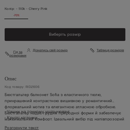
Колір:
-
110k - Cherry Pink
-70%
Виберіть розмір
Дізнатись свій розмір
Таблиця розмірів
Гід за
розмірами
Опис
Код товару: RID2606
Бюстгальтер балконет Sofia з еластичного тюлю,
прикрашений контрастною вишивкою у романтичний
флореальний мотив та елегантною атласною обробкою.
• Чашки на тонкому ущільнювачі
Бюстгальтер надає грудям природної форми й забезпечує
• Круглі кісточки
максимальний комфорт. Ідеальний вибір під напівпрозорий
• Пояс продубльований тюлем
светр або одяг із глибоким викотом.
Розгорнути текст
• Бретельки обшиті атласом і регулюються ззаду