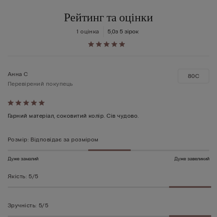
Рейтинг та оцінки
1 оцінка
5,0
з 5 зірок
Анна С
80C
Перевірений покупець
Оцінено
5
Гарний матеріал, соковитий колір. Сів чудово.
з
5
Розмір
:
Відповідає за розміром
Дуже замалий
Дуже завеликий
Якість
:
5/5
Зручність
:
5/5