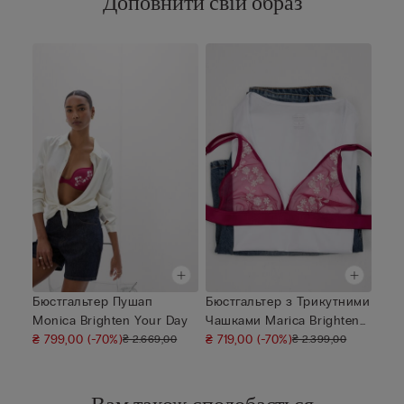
Доповнити свій образ
Бюстгальтер Пушап
Бюстгальтер з Трикутними
Monica Brighten Your Day
Чашками Marica Brighten
₴ 799,00
(-70%)
Y...
₴ 719,00
(-70%)
₴ 2.669,00
₴ 2.399,00