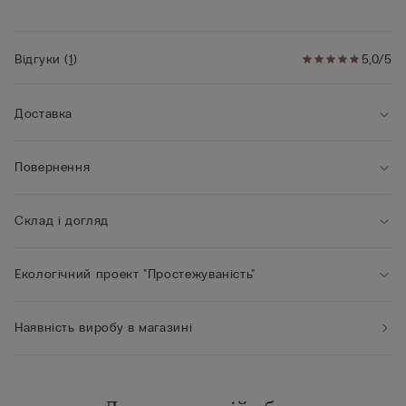
• Відмінна підтримка
• Підкреслює красу декольте й надає бюсту круглішої
форми
Відгуки
(
1
)
5,0/5
Доставка
Повернення
Склад і догляд
Екологічний проект "Простежуваність"
Наявність виробу в магазині