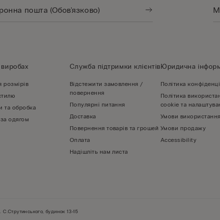
 виробах
Служба підтримки клієнтів
Юридична інформ
я розмірів
Відстежити замовлення /
Політика конфіденці
повернення
стилю
Політика використа
Популярні питання
cookie та налаштува
и та обробка
Доставка
Умови використання
 за одягом
Повернення товарів та грошей
Умови продажу
Оплата
Accessibility
Надішліть нам листа
. С.Струтинського, будинок 13-15