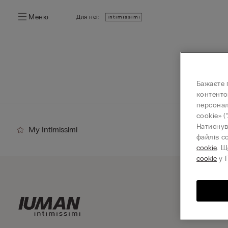
Меню
Для неї:
Бажаєте 
контенто
персонал
cookie» (
Натиснув
My Intimissimi
файлів c
cookie
. Щ
cookie
у П
Підп