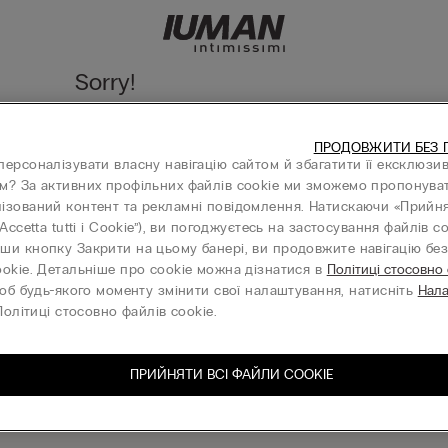
Sorry!
We cannot find the page you are looking for!
ПРОДОВЖИТИ БЕЗ 
Go to homepage
персоналізувати власну навігацію сайтом й збагатити її ексклюзи
м? За активних профільних файлів cookie ми зможемо пропонува
ізований контент та рекламні повідомлення. Натискаючи «Прийня
“Accetta tutti i Cookie”), ви погоджуєтесь на застосування файлів co
ши кнопку Закрити на цьому банері, ви продовжите навігацію без 
КОМПАНІЯ
ookie. Детальніше про cookie можна дізнатися в
Політиці стосовно
об будь-якого моменту змінити свої налаштування, натисніть
Нал
олітиці стосовно файлів cookie.
ПРИЙНЯТИ ВСІ ФАЙЛИ СOOKIE
ишіться на нашу розсилку
З