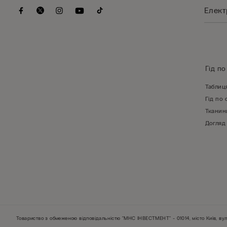
Гід по
Таблиц
Гід по 
Тканин
Догляд
Товариство з обмеженою відповідальністю "МНС ІНВЕСТМЕНТ" - 01014, місто Київ, вул