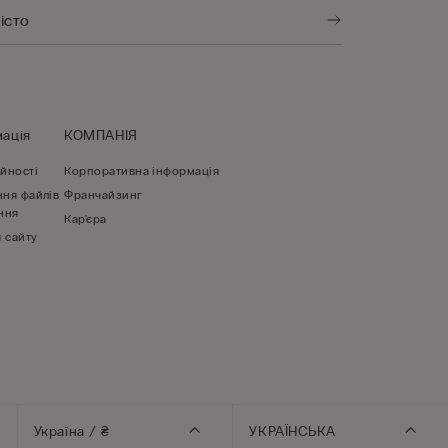
ація
КОМПАНІЯ
йності
Корпоративна інформація
ння файлів
Франчайзинг
ння
Кар'єра
 сайту
Україна / ₴
УКРАЇНСЬКА