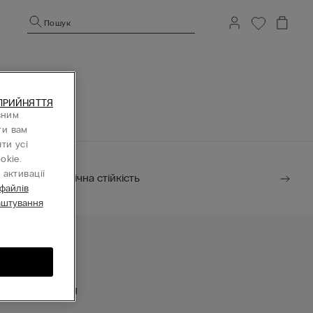
Пошук
ПРИЙНЯТТЯ
вним
ти вам
ти усі
okie.
активації
Екологічна стійкість
 файлів
аштування
найти магазин