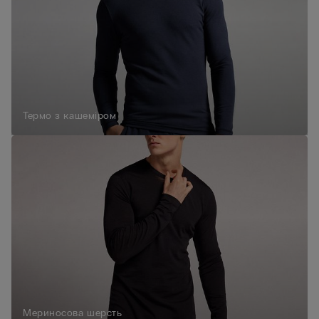
Термо з кашеміром
Мериносова шерсть