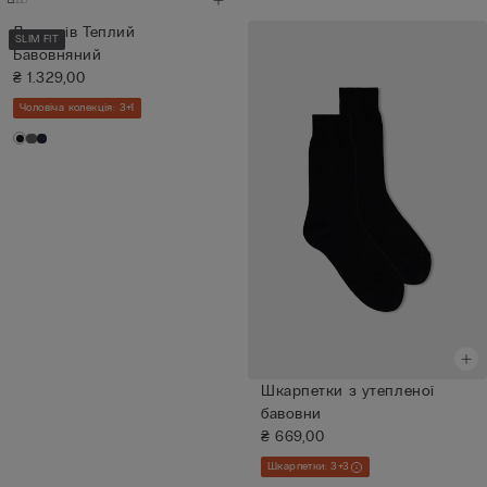
Лонгслів Теплий
SLIM FIT
Бавовняний
₴ 1.329,00
Чоловіча колекція: 3+1
Шкарпетки з утепленої
бавовни
₴ 669,00
Шкарпетки: 3+3