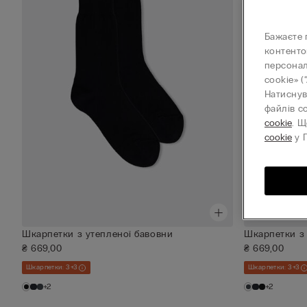
Бажаєте 
контенто
персонал
cookie» (
Натиснув
файлів c
cookie
. Щ
cookie
у П
Шкарпетки з утепленої бавовни
Шкарпетки з 
₴ 669,00
₴ 669,00
Шкарпетки: 3+3
Шкарпетки: 3+3
+2
+2