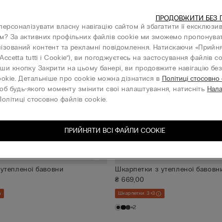
ПРОДОВЖИТИ БЕЗ 
персоналізувати власну навігацію сайтом й збагатити її ексклюзи
м? За активних профільних файлів cookie ми зможемо пропонува
ізований контент та рекламні повідомлення. Натискаючи «Прийня
“Accetta tutti i Cookie”), ви погоджуєтесь на застосування файлів co
ши кнопку Закрити на цьому банері, ви продовжите навігацію без 
ookie. Детальніше про cookie можна дізнатися в
Політиці стосовно
об будь-якого моменту змінити свої налаштування, натисніть
Нал
олітиці стосовно файлів cookie.
ПРИЙНЯТИ ВСІ ФАЙЛИ СOOKIE
утепленої бавовни
Шкарпетки з утепленої бавовн
₴ 669,00
Шкарпетки: 3+3
+2