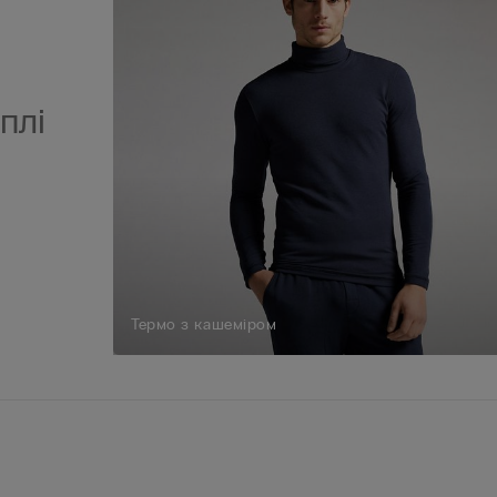
плі
Термо з кашеміром