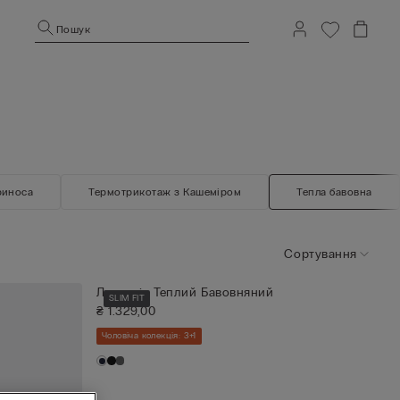
Пошук
риноса
Термотрикотаж з Кашеміром
Тепла бавовна
Сортування
Лонгслів Теплий Бавовняний
SLIM FIT
₴ 1.329,00
Чоловіча колекція: 3+1