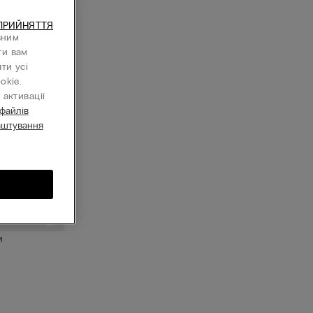
ПРИЙНЯТТЯ
вним
ти вам
ти усі
okie.
активації
 файлів
аштування
и