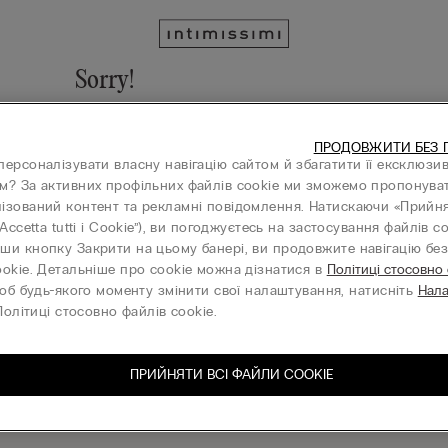
Sorry!
We cannot find the page you are looking for!
ПРОДОВЖИТИ БЕЗ 
Go to homepage
персоналізувати власну навігацію сайтом й збагатити її ексклюзи
м? За активних профільних файлів cookie ми зможемо пропонува
ізований контент та рекламні повідомлення. Натискаючи «Прийня
“Accetta tutti i Cookie”), ви погоджуєтесь на застосування файлів co
ши кнопку Закрити на цьому банері, ви продовжите навігацію без 
КОМПАНІЯ
ookie. Детальніше про cookie можна дізнатися в
Політиці стосовно
об будь-якого моменту змінити свої налаштування, натисніть
Нал
олітиці стосовно файлів cookie.
ПРИЙНЯТИ ВСІ ФАЙЛИ СOOKIE
шіться на нашу розсилку
З