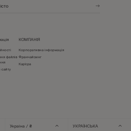
ація
КОМПАНІЯ
йності
Корпоративна інформація
ння файлів
Франчайзинг
ння
Кар'єра
 сайту
Україна / ₴
УКРАЇНСЬКА