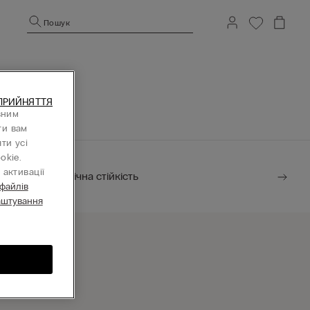
Пошук
ПРИЙНЯТТЯ
вним
ти вам
ти усі
okie.
активації
Екологічна стійкість
 файлів
аштування
найти магазин