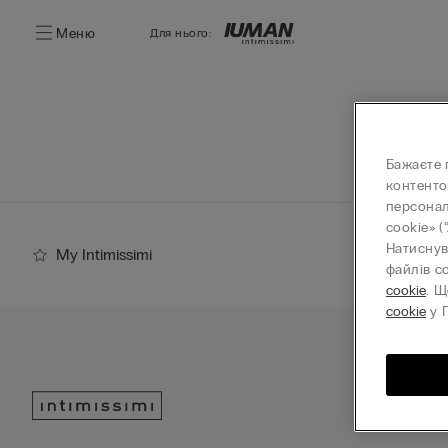
Меню
Для нього:
Бажаєте 
контенто
персонал
cookie» (
Натиснув
My Intimissimi
файлів c
cookie
. Щ
cookie
у П
Підпи