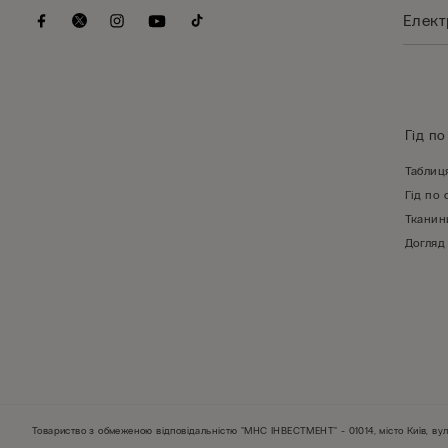
Гід по
Таблиц
Гід по 
Тканин
Догляд
Товариство з обмеженою відповідальністю "МНС ІНВЕСТМЕНТ" - 01014, місто Київ, вул