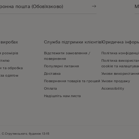
 виробах
Служба підтримки клієнтів
Юридична інформ
я розмірів
Відстежити замовлення /
Політика конфіденці
повернення
стилю
Політика використа
Популярні питання
cookie та налаштува
и та обробка
Доставка
Умови використання
 за одягом
Повернення товарів та грошей
Умови продажу
Оплата
Accessibility
Надішліть нам листа
. С.Струтинського, будинок 13-15