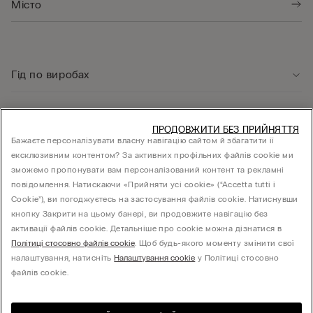
Гід по виробах
Служба підтримки клієнтів
ПРОДОВЖИТИ БЕЗ ПРИЙНЯТТЯ
Бажаєте персоналізувати власну навігацію сайтом й збагатити її
ексклюзивним контентом? За активних профільних файлів cookie ми
Юридична інформація
зможемо пропонувати вам персоналізований контент та рекламні
повідомлення. Натискаючи «Прийняти усі cookie» (“Accetta tutti i
Cookie”), ви погоджуєтесь на застосування файлів cookie. Натиснувши
КОМПАНІЯ
кнопку Закрити на цьому банері, ви продовжите навігацію без
активації файлів cookie. Детальніше про cookie можна дізнатися в
Політиці стосовно файлів cookie
. Щоб будь-якого моменту змінити свої
налаштування, натисніть
Налаштування cookie
у Політиці стосовно
Товариство з обмеженою відповідальністю "МНС ІНВЕСТМЕНТ" - 01014, місто Київ,
файлів cookie.
вул. С.Струтинського, будинок 13-15