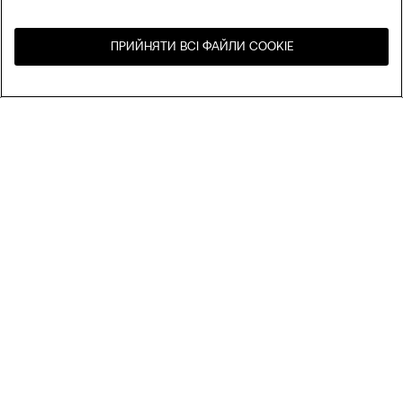
ПРИЙНЯТИ ВСІ ФАЙЛИ СOOKIE
Відвідайте інтернет-
United States
магазин вашої країни
Сортування
Бестселери
Ціна за зменшенням
My Intimissimi
Ціна за зростанням
Новинки
КОМПАНІЯ
Екологічна стійкість