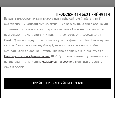
ПРОДОВЖИТИ БЕЗ ПРИЙНЯТТЯ
Бажаєте персоналізувати власну навігацію сайтом й збагатити її
ексклюзивним контентом? За активних профільних файлів cookie ми
зможемо пропонувати вам персоналізований контент та рекламні
повідомлення. Натискаючи «Прийняти усі cookie» (“Accetta tutti i
Cookie”), ви погоджуєтесь на застосування файлів cookie. Натиснувши
кнопку Закрити на цьому банері, ви продовжите навігацію без
активації файлів cookie. Детальніше про cookie можна дізнатися в
Політиці стосовно файлів cookie
. Щоб будь-якого моменту змінити свої
налаштування, натисніть
Налаштування cookie
у Політиці стосовно
файлів cookie.
ПРИЙНЯТИ ВСІ ФАЙЛИ СOOKIE
Відвідайте інтернет-
United States
магазин вашої країни
Сортування