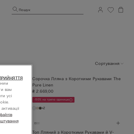
Пошук
Сортування
ПРИЙНЯТТЯ
укавами The
Сорочка Лляна з Короткими Рукавами The
вним
Pure Linen
ти вам
₴ 2.669,00
ти усі
-50% на третю одиницю
okie.
+2
активації
 файлів
аштування
ами The Pure
Топ Лляний з Короткими Рукавами й V-