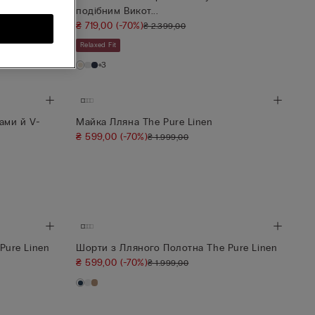
подібним Викот...
₴ 719,00
(-70%)
₴ 2.399,00
Relaxed Fit
+3
ами й V-
Майка Лляна The Pure Linen
₴ 599,00
(-70%)
₴ 1.999,00
Pure Linen
Шорти з Лляного Полотна The Pure Linen
₴ 599,00
(-70%)
₴ 1.999,00