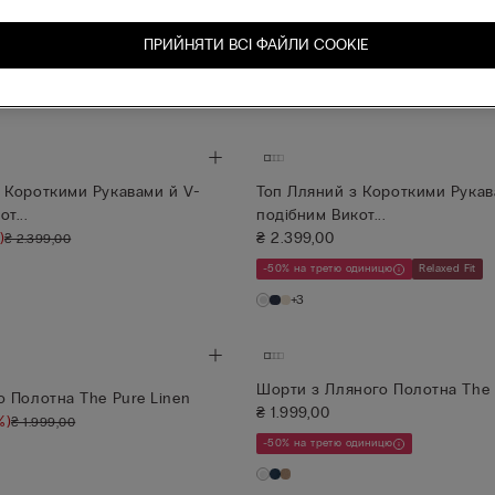
Linen
)
₴ 719,00
(-70%)
₴ 2.399,00
₴ 2.399,00
ПРИЙНЯТИ ВСІ ФАЙЛИ СOOKIE
Relaxed Fit
 Короткими Рукавами й V-
Топ Лляний з Короткими Рукав
т...
подібним Викот...
)
₴ 2.399,00
₴ 2.399,00
-50% на третю одиницю
Relaxed Fit
+3
Шорти з Лляного Полотна The 
о Полотна The Pure Linen
₴ 1.999,00
%)
₴ 1.999,00
-50% на третю одиницю