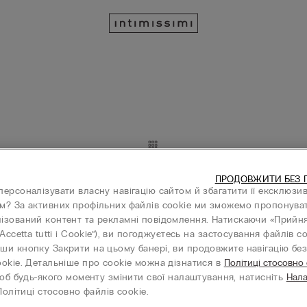
ПРОДОВЖИТИ БЕЗ 
на з Короткими Рукавами The
Сорочка Лляна з Короткими Р
персоналізувати власну навігацію сайтом й збагатити її ексклюзи
Pure Linen
м? За активних профільних файлів cookie ми зможемо пропонува
%)
₴ 799,00
(-70%)
₴ 2.669,00
₴ 2.669,00
ізований контент та рекламні повідомлення. Натискаючи «Прийня
+2
“Accetta tutti i Cookie”), ви погоджуєтесь на застосування файлів co
ши кнопку Закрити на цьому банері, ви продовжите навігацію без 
ookie. Детальніше про cookie можна дізнатися в
Політиці стосовно
об будь-якого моменту змінити свої налаштування, натисніть
Нал
олітиці стосовно файлів cookie.
 Короткими Рукавами The Pure
Топ Лляний з Короткими Рукав