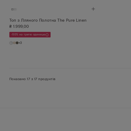
Топ з Лляного Полотна The Pure Linen
₴ 1.999,00
-50% на третю одиницю
+3
Показано 17 з 17 продуктів