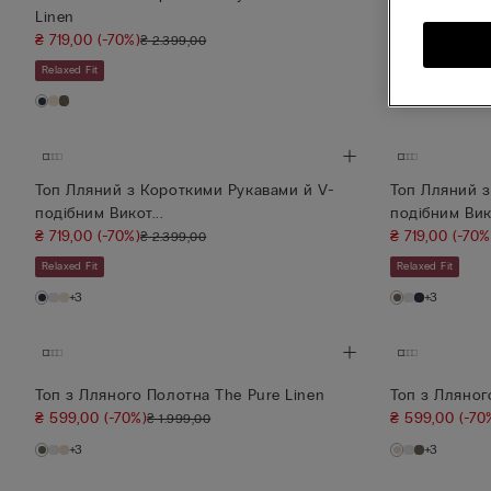
Linen
Linen
₴ 719,00
(-70%)
₴ 719,00
(-70%
₴ 2.399,00
Relaxed Fit
Relaxed Fit
Топ Лляний з Короткими Рукавами й V-
Топ Лляний з
подібним Викот...
подібним Вико
₴ 719,00
(-70%)
₴ 719,00
(-70%
₴ 2.399,00
Relaxed Fit
Relaxed Fit
+3
+3
Топ з Лляного Полотна The Pure Linen
Топ з Лляног
₴ 599,00
(-70%)
₴ 599,00
(-70
₴ 1.999,00
+3
+3