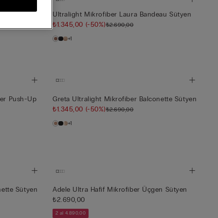
n
Ultralight Mikrofiber Laura Bandeau Sütyen
₺1.345,00
(-50%)
₺2.690,00
+1
per Push-Up
Greta Ultralight Mikrofiber Balconette Sütyen
₺1.345,00
(-50%)
₺2.690,00
+1
nette Sütyen
Adele Ultra Hafif Mikrofiber Üçgen Sütyen
₺2.690,00
2 al 4.890,00