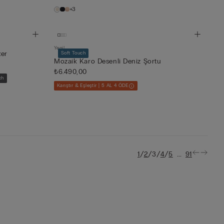
+3
Yeni!
xer
Soft Touch
Mozaik Karo Desenli Deniz Şortu
₺6.490,00
ch
Karıştır & Eşleştir | 5 AL 4 ÖDE
/
/
/
/
...
1
2
3
4
5
91