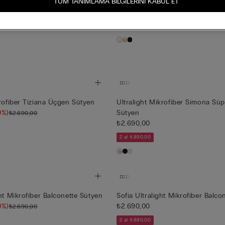
TÜM TANIMLAMA BILGILERINI KABUL ET
Pretty Flowers Lara Üçgen Sütye
l Üçgen Sütyen
₺3.490,00
krofiber Tiziana Üçgen Sütyen
Ultralight Mikrofiber Simona Sü
0%)
Sütyen
₺2.690,00
₺2.690,00
2 al 4.890,00
ght Mikrofiber Balconette Sütyen
Sofia Ultralight Mikrofiber Balco
0%)
₺2.690,00
₺2.690,00
2 al 4.890,00