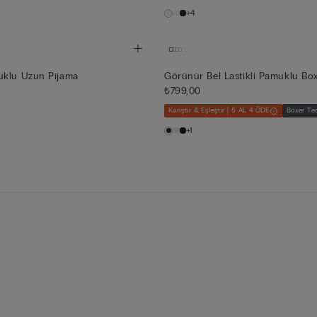
+4
uklu Uzun Pijama
Görünür Bel Lastikli Pamuklu Bo
₺799,00
Karıştır & Eşleştir | 5 AL 4 ÖDE
Boxer Te
+1