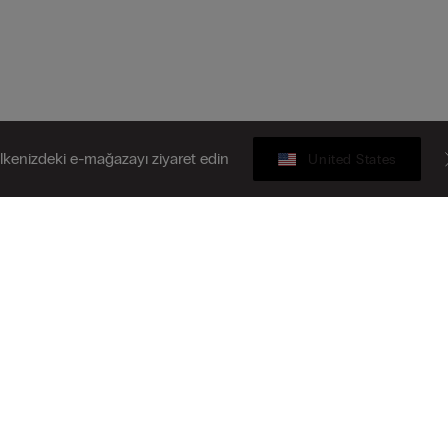
lkenizdeki e-mağazayı ziyaret edin
United States
Hediye Kartı