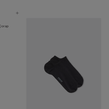
Çorap