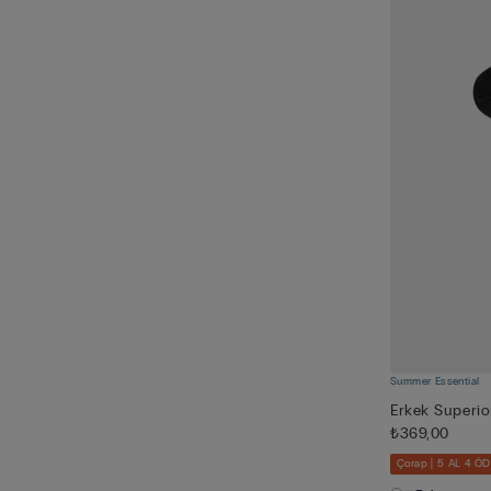
Summer Essential
Erkek Superio
₺369,00
Çorap | 5 AL 4 Ö