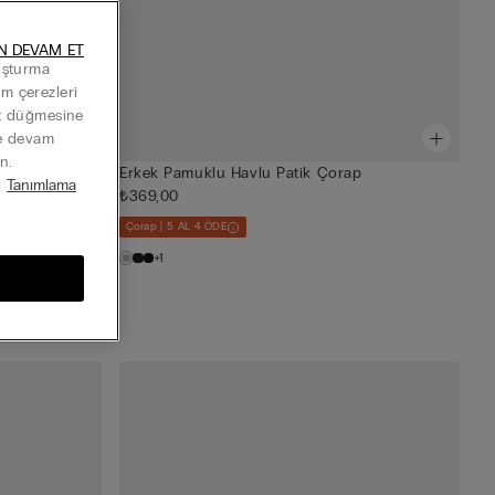
N DEVAM ET
luşturma
Tüm çerezleri
at düğmesine
ye devam
n.
Erkek Pamuklu Havlu Patik Çorap
i
Tanımlama
₺369,00
orap
Çorap | 5 AL 4 ÖDE
+1