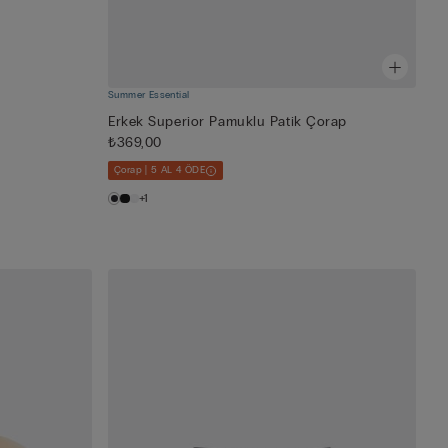
Summer Essential
Erkek Superior Pamuklu Patik Çorap
₺369,00
Çorap | 5 AL 4 ÖDE
+1