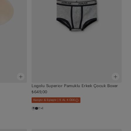
Logolu Superior Pamuklu Erkek Çocuk Boxer
₺649,00
Karıştır & Eşleştir | 5 AL 4 ÖDE
+1