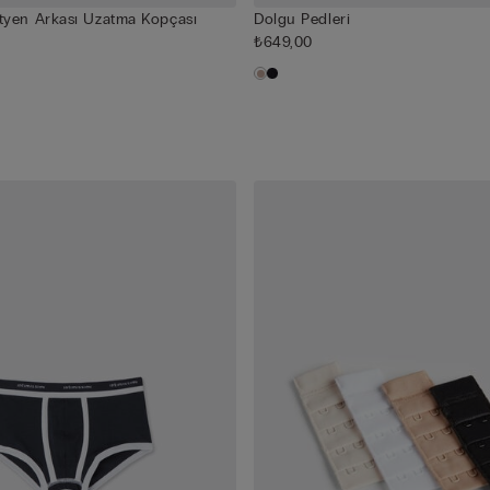
tyen Arkası Uzatma Kopçası
Dolgu Pedleri
₺649,00