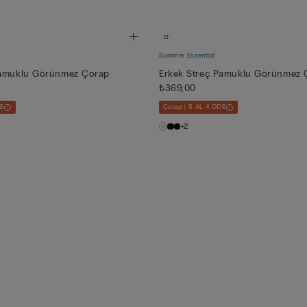
Summer Essential
Pamuklu Görünmez Çorap
Erkek Streç Pamuklu Görünmez 
₺369,00
DE
Çorap | 5 AL 4 ÖDE
+2