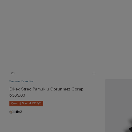
Summer Essential
Erkek Streç Pamuklu Görünmez Çorap
₺369,00
Çorap | 5 AL 4 ÖDE
+2