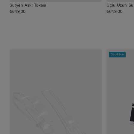
Sütyen Askı Tokası
Üçlü Uzun Sü
₺649,00
₺649,00
Dad&Son