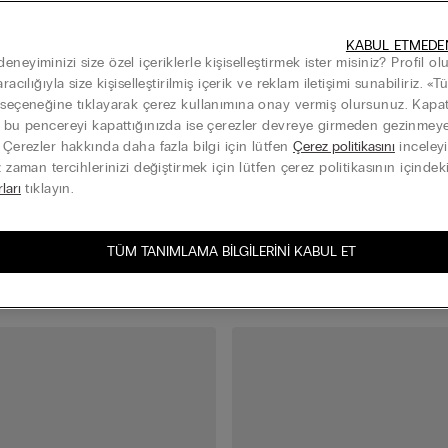
KABUL ETMEDE
neyiminizi size özel içeriklerle kişiselleştirmek ister misiniz? Profil o
aracılığıyla size kişiselleştirilmiş içerik ve reklam iletişimi sunabiliriz. «
 seçeneğine tıklayarak çerez kullanımına onay vermiş olursunuz. Kap
k bu pencereyi kapattığınızda ise çerezler devreye girmeden gezinme
. Çerezler hakkında daha fazla bilgi için lütfen
Çerez politikasını
inceleyi
Summer Essential
z zaman tercihlerinizi değiştirmek için lütfen çerez politikasının içindek
Pamuklu Görünmez Çorap
Erkek Superior Pamuklu Patik Ç
rları
tıklayın.
₺369,00
DE
Çorap | 5 AL 4 ÖDE
TÜM TANIMLAMA BILGILERINI KABUL ET
+1