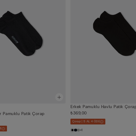
Erkek Pamuklu Havlu Patik Çora
₺369,00
r Pamuklu Patik Çorap
Çorap | 5 AL 4 ÖDE
DE
+1