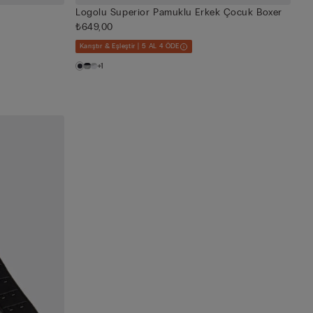
Logolu Superior Pamuklu Erkek Çocuk Boxer
₺649,00
Karıştır & Eşleştir | 5 AL 4 ÖDE
+1