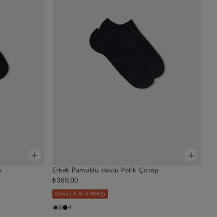
p
Erkek Pamuklu Havlu Patik Çorap
₺369,00
Çorap | 5 AL 4 ÖDE
+1