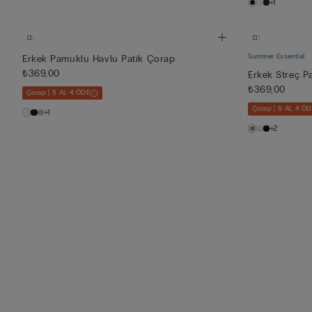
+1
Summer Essential
Erkek Pamuklu Havlu Patik Çorap
₺369,00
Erkek Streç 
₺369,00
Çorap | 5 AL 4 ÖDE
Çorap | 5 AL 4 Ö
+1
+2