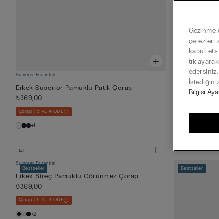
Gezinme de
çerezleri 
kabul et»
tıklayara
edersiniz
Summer Essential
Summer Essential
İstediğini
Erkek Superior Pamuklu Patik Çorap
Erkek Streç 
Bilgisi Aya
₺369,00
₺369,00
Çorap | 5 AL 4 ÖDE
Çorap | 5 AL 4 Ö
+1
+2
Summer Essential
Bestseller
Bestseller
Erkek Streç Pamuklu Görünmez Çorap
₺369,00
Çorap | 5 AL 4 ÖDE
+2