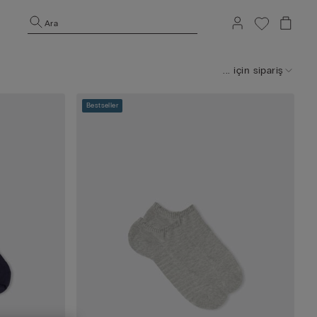
Ara
... için sipariş
Bestseller