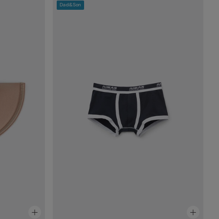
Dad&Son