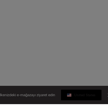
lkenizdeki e-mağazayı ziyaret edin
United States