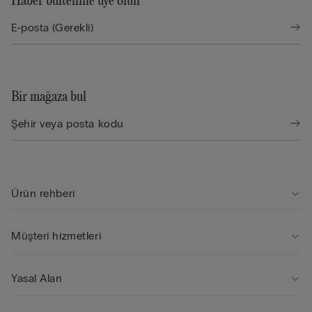
Haber bültenine üye olun
Bir mağaza bul
Ürün rehberi̇
Müşteri̇ hi̇zmetleri̇
Yasal Alan