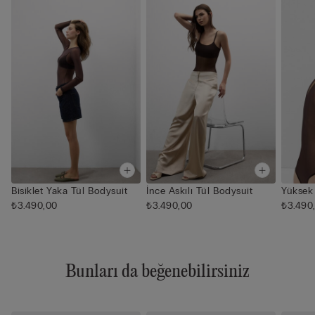
Bisiklet Yaka Tül Bodysuit
İnce Askılı Tül Bodysuit
Yüksek
₺3.490,00
₺3.490,00
₺3.490
Bunları da beğenebilirsiniz