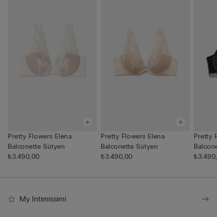
Pretty Flowers Elena
Pretty Flowers Elena
Pretty 
Balconette Sütyen
Balconette Sütyen
Balcon
₺3.490,00
₺3.490,00
₺3.490
My Intimissimi