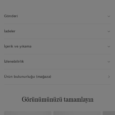
• Doğal görünüm
• Daha fazla konfor ve destek sağlamak için modelin kapları ve
yapısı 4 beden kaptan itibaren değişir.
Gönderi
İadeler
İçerik ve yıkama
İzlenebilirlik
Ürün bulunurluğu (mağaza)
Görünümünüzü tamamlayın