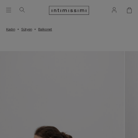
Kadın
Sütyen
Balkonet