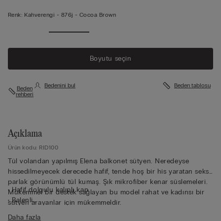
Renk:
Kahverengi -
876j - Cocoa Brown
Boyutu seçin
Bedenini bul
Beden tablosu
Beden
rehberi
Açıklama
Ürün kodu: RID100
Tül volandan yapılmış Elena balkonet sütyen. Neredeyse
hissedilmeyecek derecede hafif, tende hoş bir his yaratan seksi
parlak görünümlü tül kumaş. Şık mikrofiber kenar süslemeleri.
• Hafif dolgulu kalıplı kap
Mükemmel bir destek sağlayan bu model rahat ve kadınsı bir
• Balenli
sütyen arayanlar için mükemmeldir.
• Tül göğüs bandı
Daha fazla
• Arkadan ayarlanabilir omuz askısı