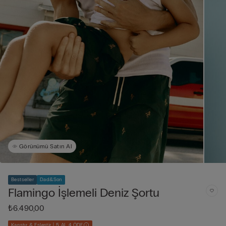
Görünümü Satın Al
Bestseller
Dad&Son
Flamingo İşlemeli Deniz Şortu
₺6.490,00
Karıştır & Eşleştir | 5 AL 4 ÖDE