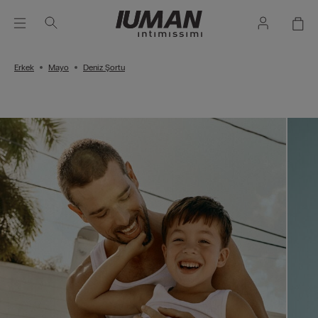
Erkek
Mayo
Deniz Şortu