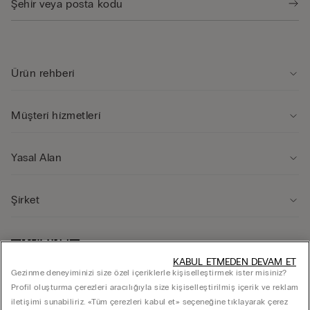
Ürün rehberi̇
Müşteri̇ hi̇zmetleri̇
Yasal Alan
Şi̇rket
KABUL ETMEDEN DEVAM ET
Gezinme deneyiminizi size özel içeriklerle kişiselleştirmek ister misiniz?
Profil oluşturma çerezleri aracılığıyla size kişiselleştirilmiş içerik ve reklam
iletişimi sunabiliriz. «Tüm çerezleri kabul et» seçeneğine tıklayarak çerez