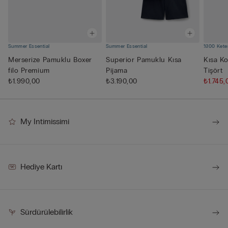
Summer Essential
Summer Essential
%100 Kete
Merserize Pamuklu Boxer
Superior Pamuklu Kısa
Kısa Ko
filo Premium
Pijama
Tişört
₺1.990,00
₺3.190,00
₺1.745
My Intimissimi
Hediye Kartı
Sürdürülebilirlik