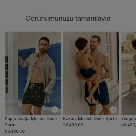
Görünümünüzü tamamlayın
Kaplumbağa İşlemeli Deniz
Kaktüs İşlemeli Deniz Şortu
Yengeç 
Şortu
₺6.490,00
₺6.490
₺6.490,00