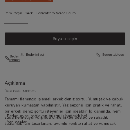
Renk:
Yeşil -
147k - Fenicottero Verde Scuro
Boyutu seçin
Bedenini bul
Beden tablosu
Beden
rehberi
Açıklama
Ürün kodu: MB0232
Tamamı flamingo işlemeli erkek deniz şortu. Yumuşak ve çabuk
kuruyan kumaştan yapılmıştır. Yaz sezonu için pratik ve rahat
bir erkek deniz şortu isteyenler için idealdir. İç kısmında, hem
• Beden ayarı sağlayan büzgülü bağcıklı bel
suda hem suyun dışında dinlenirken destek ve rahatlık
• Yan cepler
sağlamak için tasarlanan, uyumlu renkte rahat ve yumuşak
• Mıknatıslı arka cep
mikrofiber astar vardır. Ayarlanabilir bel bağcığı sağlam ve