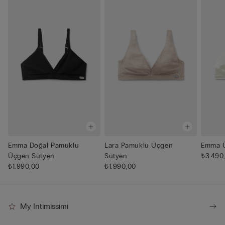
Emma Doğal Pamuklu
Lara Pamuklu Üçgen
Emma Ü
Üçgen Sütyen
Sütyen
₺3.490
₺1.990,00
₺1.990,00
My Intimissimi