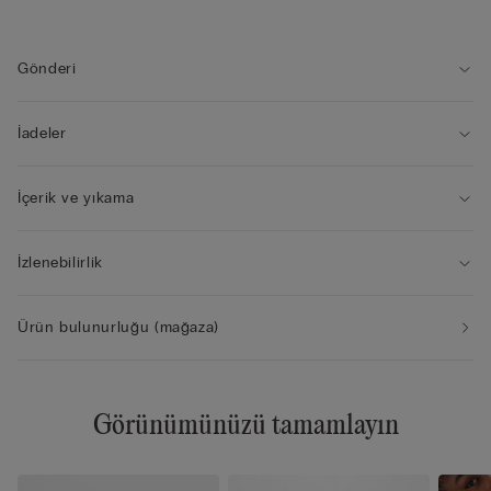
• Doğal görünüm
• Modelin boyu 175 cm, giydiği beden 2B / 75B / 34B / 85B /
42B
Gönderi
İadeler
İçerik ve yıkama
İzlenebilirlik
Ürün bulunurluğu (mağaza)
Görünümünüzü tamamlayın