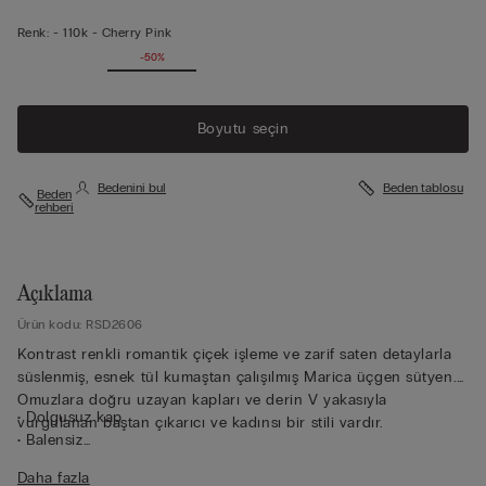
Renk:
-
110k - Cherry Pink
-50%
Boyutu seçin
Bedenini bul
Beden tablosu
Beden
rehberi
Açıklama
Ürün kodu: RSD2606
Kontrast renkli romantik çiçek işleme ve zarif saten detaylarla
süslenmiş, esnek tül kumaştan çalışılmış Marica üçgen sütyen.
Omuzlara doğru uzayan kapları ve derin V yakasıyla
• Dolgusuz kap
vurgulanan baştan çıkarıcı ve kadınsı bir stili vardır.
• Balensiz
• Saten kaplama lastik göğüs altı bandı
Daha fazla
• Arkadan ayarlanabilir omuz askısı