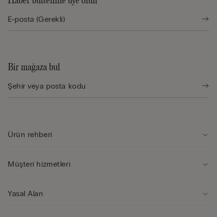
Haber bültenine üye olun
Bir mağaza bul
Ürün rehberi̇
Müşteri̇ hi̇zmetleri̇
Yasal Alan