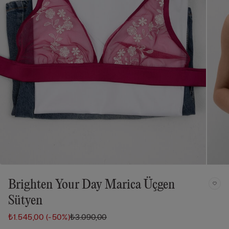
Brighten Your Day Marica Üçgen
Sütyen
₺1.545,00
(-50%)
₺3.090,00