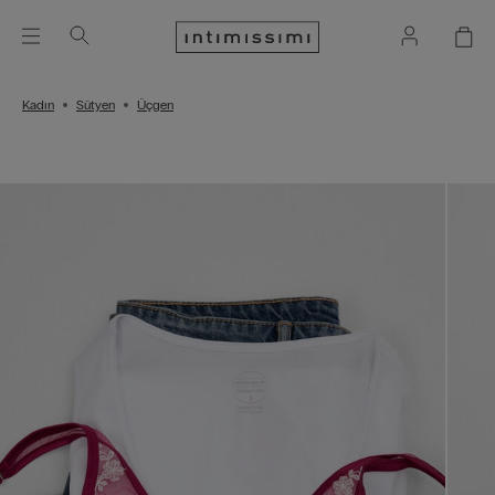
Kadın
Sütyen
Üçgen