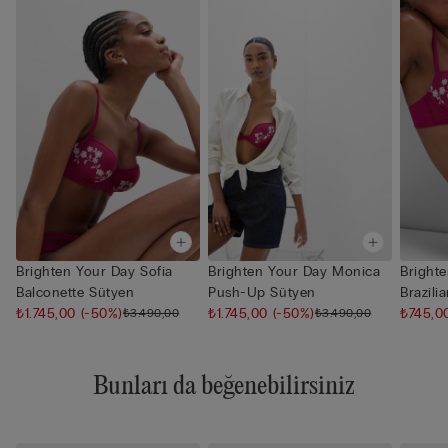
Brighten Your Day Sofia
Brighten Your Day Monica
Brighte
Balconette Sütyen
Push-Up Sütyen
Brazili
₺1.745,00
(-50%)
₺1.745,00
(-50%)
₺745,
₺3.490,00
₺3.490,00
Bunları da beğenebilirsiniz