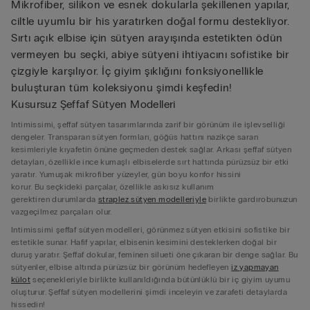
Mikrofiber, silikon ve esnek dokularla şekillenen yapılar,
ciltle uyumlu bir his yaratırken doğal formu destekliyor.
Sırtı açık elbise için sütyen arayışında estetikten ödün
vermeyen bu seçki, abiye sütyeni ihtiyacını sofistike bir
çizgiyle karşılıyor. İç giyim şıklığını fonksiyonellikle
buluşturan tüm koleksiyonu şimdi keşfedin!
Kusursuz Şeffaf Sütyen Modelleri
Intimissimi, şeffaf sütyen tasarımlarında zarif bir görünüm ile işlevselliği
dengeler. Transparan sütyen formları, göğüs hattını nazikçe saran
kesimleriyle kıyafetin önüne geçmeden destek sağlar. Arkası şeffaf sütyen
detayları, özellikle ince kumaşlı elbiselerde sırt hattında pürüzsüz bir etki
yaratır. Yumuşak mikrofiber yüzeyler, gün boyu konfor hissini
korur. Bu seçkideki parçalar, özellikle askısız kullanım
gerektiren durumlarda
straplez sütyen modelleriyle
birlikte gardırobunuzun
vazgeçilmez parçaları olur.
Intimissimi şeffaf sütyen modelleri, görünmez sütyen etkisini sofistike bir
estetikle sunar. Hafif yapılar, elbisenin kesimini desteklerken doğal bir
duruş yaratır. Şeffaf dokular, feminen silueti öne çıkaran bir denge sağlar. Bu
sütyenler, elbise altında pürüzsüz bir görünüm hedefleyen
iz yapmayan
külot
seçenekleriyle birlikte kullanıldığında bütünlüklü bir iç giyim uyumu
oluşturur. Şeffaf sütyen modellerini şimdi inceleyin ve zarafeti detaylarda
hissedin!