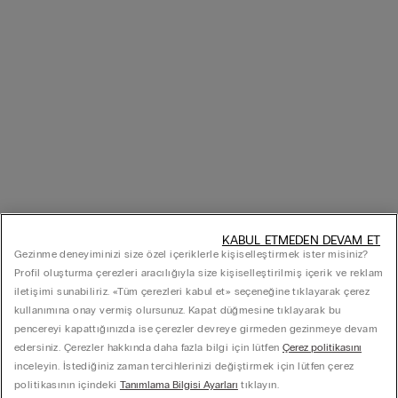
KABUL ETMEDEN DEVAM ET
Gezinme deneyiminizi size özel içeriklerle kişiselleştirmek ister misiniz?
Profil oluşturma çerezleri aracılığıyla size kişiselleştirilmiş içerik ve reklam
iletişimi sunabiliriz. «Tüm çerezleri kabul et» seçeneğine tıklayarak çerez
kullanımına onay vermiş olursunuz. Kapat düğmesine tıklayarak bu
pencereyi kapattığınızda ise çerezler devreye girmeden gezinmeye devam
edersiniz. Çerezler hakkında daha fazla bilgi için lütfen
Çerez politikasını
inceleyin. İstediğiniz zaman tercihlerinizi değiştirmek için lütfen çerez
politikasının içindeki
Tanımlama Bilgisi Ayarları
tıklayın.