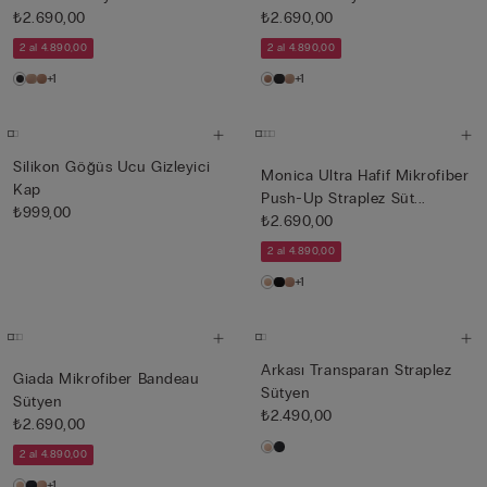
₺2.690,00
₺2.690,00
2 al 4.890,00
2 al 4.890,00
+1
+1
Silikon Göğüs Ucu Gizleyici
Monica Ultra Hafif Mikrofiber
Kap
Push-Up Straplez Süt...
₺999,00
₺2.690,00
2 al 4.890,00
+1
Arkası Transparan Straplez
Giada Mikrofiber Bandeau
Sütyen
Sütyen
₺2.490,00
₺2.690,00
2 al 4.890,00
+1