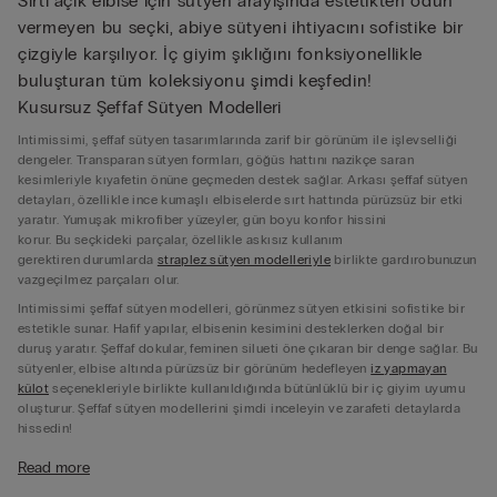
Sırtı açık elbise için sütyen arayışında estetikten ödün
vermeyen bu seçki, abiye sütyeni ihtiyacını sofistike bir
çizgiyle karşılıyor. İç giyim şıklığını fonksiyonellikle
buluşturan tüm koleksiyonu şimdi keşfedin!
Kusursuz Şeffaf Sütyen Modelleri
Intimissimi, şeffaf sütyen tasarımlarında zarif bir görünüm ile işlevselliği
dengeler. Transparan sütyen formları, göğüs hattını nazikçe saran
kesimleriyle kıyafetin önüne geçmeden destek sağlar. Arkası şeffaf sütyen
detayları, özellikle ince kumaşlı elbiselerde sırt hattında pürüzsüz bir etki
yaratır. Yumuşak mikrofiber yüzeyler, gün boyu konfor hissini
korur. Bu seçkideki parçalar, özellikle askısız kullanım
gerektiren durumlarda
straplez sütyen modelleriyle
birlikte gardırobunuzun
vazgeçilmez parçaları olur.
Intimissimi şeffaf sütyen modelleri, görünmez sütyen etkisini sofistike bir
estetikle sunar. Hafif yapılar, elbisenin kesimini desteklerken doğal bir
duruş yaratır. Şeffaf dokular, feminen silueti öne çıkaran bir denge sağlar. Bu
sütyenler, elbise altında pürüzsüz bir görünüm hedefleyen
iz yapmayan
külot
seçenekleriyle birlikte kullanıldığında bütünlüklü bir iç giyim uyumu
oluşturur. Şeffaf sütyen modellerini şimdi inceleyin ve zarafeti detaylarda
hissedin!
Yapışkanlı Sütyen Seçenekleri
Read more
Intimissimi, yapışkanlı sütyen koleksiyonunda ileri teknoloji malzemeleri