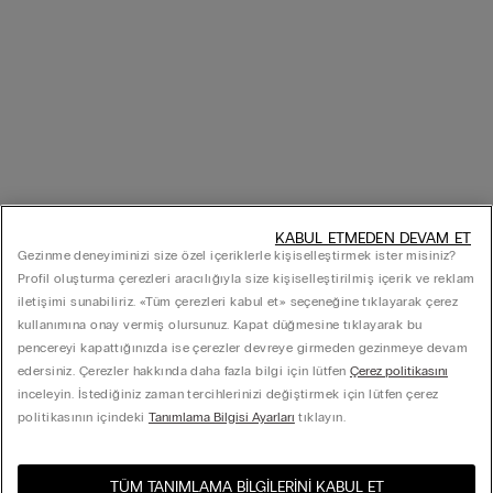
KABUL ETMEDEN DEVAM ET
Gezinme deneyiminizi size özel içeriklerle kişiselleştirmek ister misiniz?
Profil oluşturma çerezleri aracılığıyla size kişiselleştirilmiş içerik ve reklam
iletişimi sunabiliriz. «Tüm çerezleri kabul et» seçeneğine tıklayarak çerez
kullanımına onay vermiş olursunuz. Kapat düğmesine tıklayarak bu
pencereyi kapattığınızda ise çerezler devreye girmeden gezinmeye devam
edersiniz. Çerezler hakkında daha fazla bilgi için lütfen
Çerez politikasını
inceleyin. İstediğiniz zaman tercihlerinizi değiştirmek için lütfen çerez
politikasının içindeki
Tanımlama Bilgisi Ayarları
tıklayın.
TÜM TANIMLAMA BILGILERINI KABUL ET