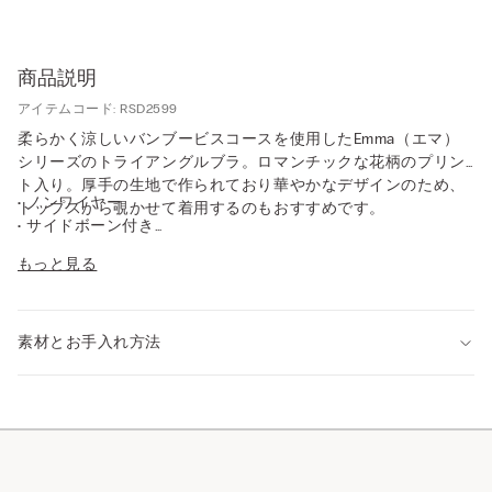
商品説明
アイテムコード: RSD2599
柔らかく涼しいバンブービスコースを使用したEmma（エマ）
シリーズのトライアングルブラ。ロマンチックな花柄のプリン
ト入り。厚手の生地で作られており華やかなデザインのため、
• ノンワイヤー
トップスから覗かせて着用するのもおすすめです。
• サイドボーン付き
• カップはパッドなし、全体にバンブービスコースのライニング
もっと見る
• サイドベルトはバンブービスコース素材
• ファブリックで包まれたショルダーストラップは後ろ側で長さ
調節可能
• 自然なバストを演出
素材とお手入れ方法
• モデル身長175cm、75Bサイズを着用