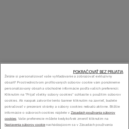
POKRAČOVAŤ BEZ PRIJATIA
Želáte si personalizovať vaše vyhľadávanie a zobrazovať exkluzívny
obsah? Prostredníctvom profilovaných súborov cookie vám ponúkneme
personalizovaný obsah a obchodné informácie podľa vašich preferencií.
Kliknutím na “Prijať všetky súbory cookies” súhlasíte s použitím súborov
cookies. Ak naopak zatvoríte tento banner kliknutím na zavrieť, budete
pokračovať v prezeraní stránky a súbory cookies nebudú aktívne. Bližšie
informácie o súboroch cookies nájdete v
Zásadách používania súborov
cookies
. Vaše preferencie môžete kedykoľvek zmeniť kliknutím na
Nastavenia súborov cookie
nachádzajúcom sa v Zásadách používania