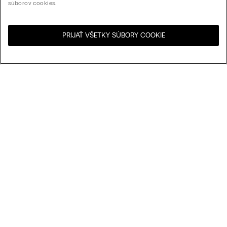
súborov cookies.
PRIJAŤ VŠETKY SÚBORY COOKIE
Navštívte internetový
United States
obchod svojej krajiny:
Usporiadať podľa
Najpredávanejšie
Cena zostupne
My Intimissimi
Cena vzostupne
Najnovšie
Darčeková karta
Udržateľnosť