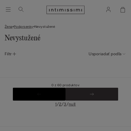
Žena
Podprsenky
Nevystužené
Nevystužené
Filtr
Usporiadať podľa
0 z 60 produktov
/
/
/
1
2
3
null