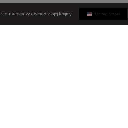
ívte internetový obchod svojej krajiny:
United States
Darčeková karta
siť sa k odberu newslettera
N