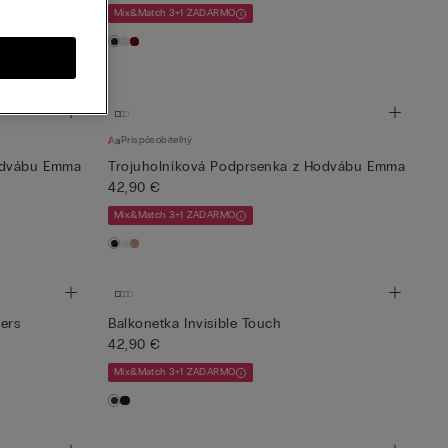
Mix&Match 3+1 ZADARMO
Prispôsobiteľný
odvábu Emma
Trojuholníková Podprsenka z Hodvábu Emma
42,90 €
Mix&Match 3+1 ZADARMO
ers
Balkonetka Invisible Touch
42,90 €
Mix&Match 3+1 ZADARMO