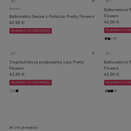
Novinky
Balkonetová P
Flowers
Balkonetka Denise s Potlačou Pretty Flowers
42,90 €
42,90 €
Mix&Match 3+1 
Mix&Match 3+1 ZADARMO
+2
Trojuholníková podprsenka Lara Pretty
Balkonetová P
Flowers
Flowers
42,90 €
42,90 €
Mix&Match 3+1 ZADARMO
Mix&Match 3+1 
+2
24 z 61 produktov