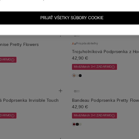
42,90 €
ZADARMO
Mix&Match 3+1 ZADARMO
PRIJAŤ VŠETKY SÚBORY COOKIE
Prispôsobiteľný
nise Pretty Flowers
Trojuholníková Podprsenka z H
42,90 €
ZADARMO
Mix&Match 3+1 ZADARMO
á Podprsenka Invisible Touch
Bandeau Podprsenka Pretty Flow
42,90 €
ZADARMO
Mix&Match 3+1 ZADARMO