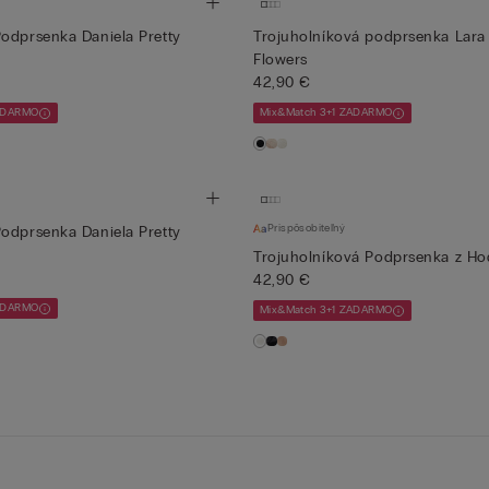
odprsenka Daniela Pretty
Trojuholníková podprsenka Lara 
Flowers
42,90 €
ZADARMO
Mix&Match 3+1 ZADARMO
Prispôsobiteľný
odprsenka Daniela Pretty
Trojuholníková Podprsenka z H
42,90 €
ZADARMO
Mix&Match 3+1 ZADARMO