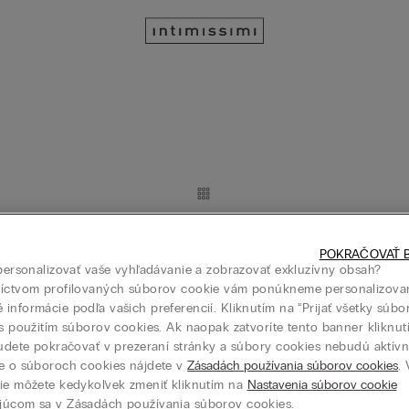
Podprsenka The Love Club
Balkonetová Podprsenka The Lo
21,40 €
(-50%)
42,90 €
42,90 €
POKRAČOVAŤ B
 personalizovať vaše vyhľadávanie a zobrazovať exkluzívny obsah?
níctvom profilovaných súborov cookie vám ponúkneme personalizova
informácie podľa vašich preferencií. Kliknutím na “Prijať všetky súbo
 s použitím súborov cookies. Ak naopak zatvoríte tento banner kliknu
budete pokračovať v prezeraní stránky a súbory cookies nebudú aktívne
e o súboroch cookies nájdete v
Zásadách používania súborov cookies
.
odprsenka Daniela Pretty
Trojuholníková Podprsenka Lara
ie môžete kedykoľvek zmeniť kliknutím na
Nastavenia súborov cookie
Pretty F...
júcom sa v Zásadách používania súborov cookies.