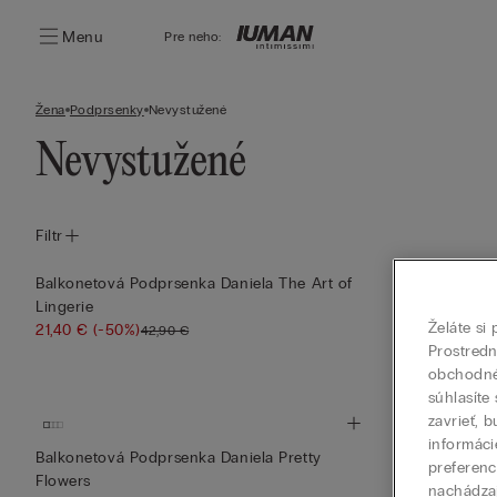
Menu
Pre neho:
Žena
Podprsenky
Nevystužené
Nevystužené
Filtr
Balkonetová Podprsenka Daniela The Art of
Balkonetová 
Lingerie
12,50 €
(-71%)
Želáte si
21,40 €
(-50%)
42,90 €
Prostred
obchodné 
súhlasíte
zavrieť, 
informáci
Balkonetová Podprsenka Daniela Pretty
Balkonetová P
preferenc
Flowers
Flowers
nachádza