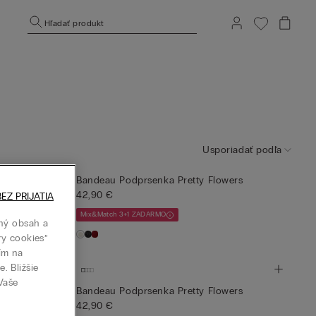
Hľadať produkt
Usporiadať podľa
ve Club
Bandeau Podprsenka Pretty Flowers
42,90 €
EZ PRIJATIA
Mix&Match 3+1 ZADARMO
ný obsah a
ry cookies”
tím na
. Bližšie
 Vaše
 s Potlačou
Bandeau Podprsenka Pretty Flowers
42,90 €