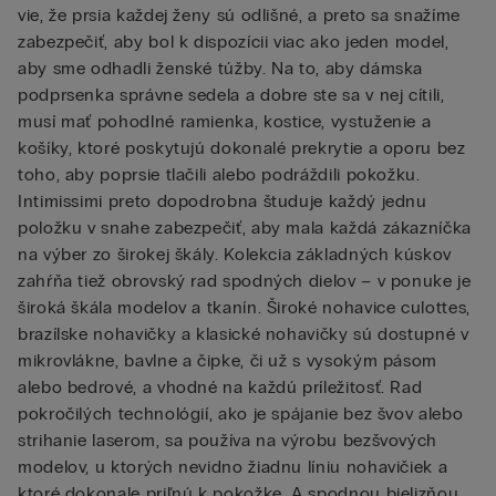
vie, že prsia každej ženy sú odlišné, a preto sa snažíme
zabezpečiť, aby bol k dispozícii viac ako jeden model,
aby sme odhadli ženské túžby. Na to, aby dámska
podprsenka správne sedela a dobre ste sa v nej cítili,
musí mať pohodlné ramienka, kostice, vystuženie a
košíky, ktoré poskytujú dokonalé prekrytie a oporu bez
toho, aby poprsie tlačili alebo podráždili pokožku.
Intimissimi preto dopodrobna študuje každý jednu
položku v snahe zabezpečiť, aby mala každá zákazníčka
na výber zo širokej škály. Kolekcia základných kúskov
zahŕňa tiež obrovský rad spodných dielov – v ponuke je
široká škála modelov a tkanín. Široké nohavice culottes,
brazílske nohavičky a klasické nohavičky sú dostupné v
mikrovlákne, bavlne a čipke, či už s vysokým pásom
alebo bedrové, a vhodné na každú príležitosť. Rad
pokročilých technológií, ako je spájanie bez švov alebo
strihanie laserom, sa používa na výrobu bezšvových
modelov, u ktorých nevidno žiadnu líniu nohavičiek a
ktoré dokonale priľnú k pokožke. A spodnou bielizňou