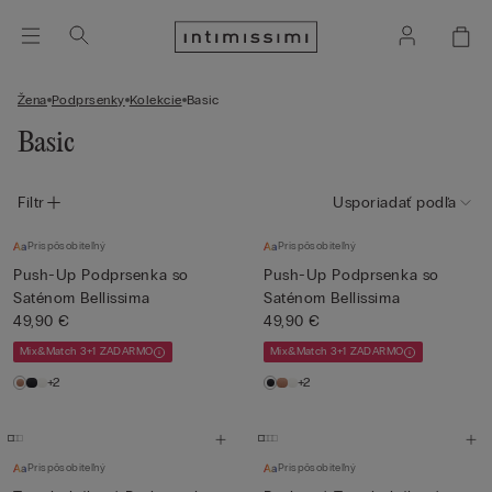
Žena
Podprsenky
Kolekcie
Basic
Basic
Filtr
Usporiadať podľa
Prispôsobiteľný
Prispôsobiteľný
Push-Up Podprsenka so
Push-Up Podprsenka so
Saténom Bellissima
Saténom Bellissima
49,90 €
49,90 €
Mix&Match 3+1 ZADARMO
Mix&Match 3+1 ZADARMO
+2
+2
Prispôsobiteľný
Prispôsobiteľný