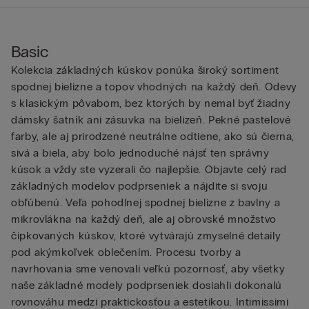
Basic
Kolekcia základných kúskov ponúka široký sortiment
spodnej bielizne a topov vhodných na každý deň. Odevy
s klasickým pôvabom, bez ktorých by nemal byť žiadny
dámsky šatník ani zásuvka na bielizeň. Pekné pastelové
farby, ale aj prirodzené neutrálne odtiene, ako sú čierna,
sivá a biela, aby bolo jednoduché nájsť ten správny
kúsok a vždy ste vyzerali čo najlepšie. Objavte celý rad
základných modelov podprseniek a nájdite si svoju
obľúbenú. Veľa pohodlnej spodnej bielizne z bavlny a
mikrovlákna na každý deň, ale aj obrovské množstvo
čipkovaných kúskov, ktoré vytvárajú zmyselné detaily
pod akýmkoľvek oblečením. Procesu tvorby a
navrhovania sme venovali veľkú pozornosť, aby všetky
naše základné modely podprseniek dosiahli dokonalú
rovnováhu medzi praktickosťou a estetikou. Intimissimi