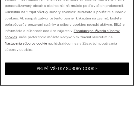
personalizovaný obsah a obchodné informácie podľa vašich preferencií.
Kliknutím na “Prijať všetky súbory cookies” súhlasíte s použitím súborov
cookies. Ak naopak zatvoríte tento banner kliknutím na zavrieť, budete
pokračovať v prezeraní stránky a súbory cookies nebudú aktívne. Bližšie
informácie o súboroch cookies nájdete v
Zásadách používania súborov
cookies
. Vaše preferencie môžete kedykoľvek zmeniť kliknutím na
Nastavenia súborov cookie
nachádzajúcom sa v Zásadách používania
súborov cookies.
PRIJAŤ VŠETKY SÚBORY COOKIE
Navštívte internetový
United States
obchod svojej krajiny:
Usporiadať podľa
Najpredávanejšie
Cena zostupne
My Intimissimi
Cena vzostupne
Najnovšie