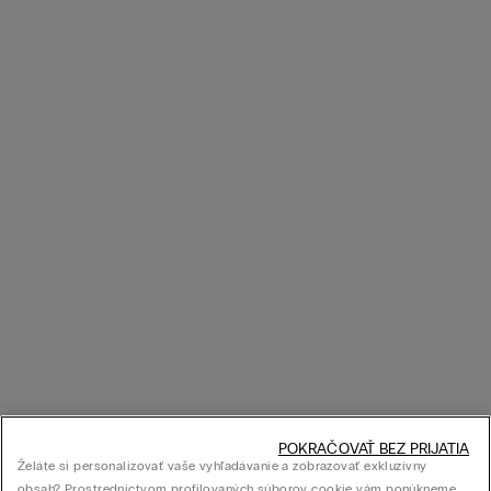
POKRAČOVAŤ BEZ PRIJATIA
Želáte si personalizovať vaše vyhľadávanie a zobrazovať exkluzívny
obsah? Prostredníctvom profilovaných súborov cookie vám ponúkneme