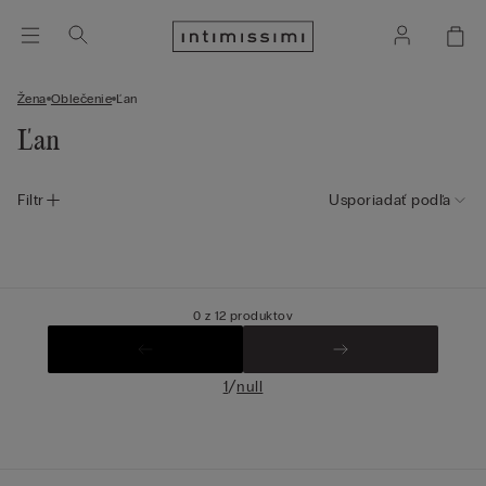
Žena
Oblečenie
Ľan
Ľan
Filtr
Usporiadať podľa
0 z 12 produktov
/
1
null