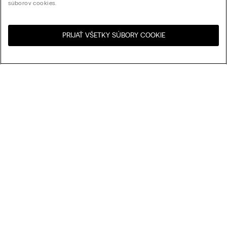
súborov cookies.
PRIJAŤ VŠETKY SÚBORY COOKIE
Navštívte internetový
United States
obchod svojej krajiny:
Usporiadať podľa
Najpredávanejšie
Cena zostupne
My Intimissimi
Cena vzostupne
Najnovšie
Darčeková karta
Udržateľnosť