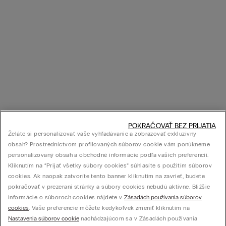
POKRAČOVAŤ BEZ PRIJATIA
Želáte si personalizovať vaše vyhľadávanie a zobrazovať exkluzívny
obsah? Prostredníctvom profilovaných súborov cookie vám ponúkneme
personalizovaný obsah a obchodné informácie podľa vašich preferencií.
Kliknutím na “Prijať všetky súbory cookies” súhlasíte s použitím súborov
cookies. Ak naopak zatvoríte tento banner kliknutím na zavrieť, budete
pokračovať v prezeraní stránky a súbory cookies nebudú aktívne. Bližšie
informácie o súboroch cookies nájdete v
Zásadách používania súborov
cookies
. Vaše preferencie môžete kedykoľvek zmeniť kliknutím na
Nastavenia súborov cookie
nachádzajúcom sa v Zásadách používania