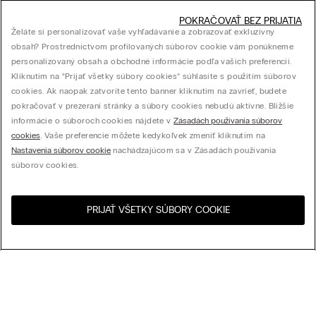
POKRAČOVAŤ BEZ PRIJATIA
Želáte si personalizovať vaše vyhľadávanie a zobrazovať exkluzívny
obsah? Prostredníctvom profilovaných súborov cookie vám ponúkneme
personalizovaný obsah a obchodné informácie podľa vašich preferencií.
Kliknutím na “Prijať všetky súbory cookies” súhlasíte s použitím súborov
cookies. Ak naopak zatvoríte tento banner kliknutím na zavrieť, budete
pokračovať v prezeraní stránky a súbory cookies nebudú aktívne. Bližšie
informácie o súboroch cookies nájdete v
Zásadách používania súborov
cookies
. Vaše preferencie môžete kedykoľvek zmeniť kliknutím na
Nastavenia súborov cookie
nachádzajúcom sa v Zásadách používania
súborov cookies.
PRIJAŤ VŠETKY SÚBORY COOKIE
Navštívte internetový
United States
obchod svojej krajiny:
Usporiadať podľa
Najpredávanejšie
Cena zostupne