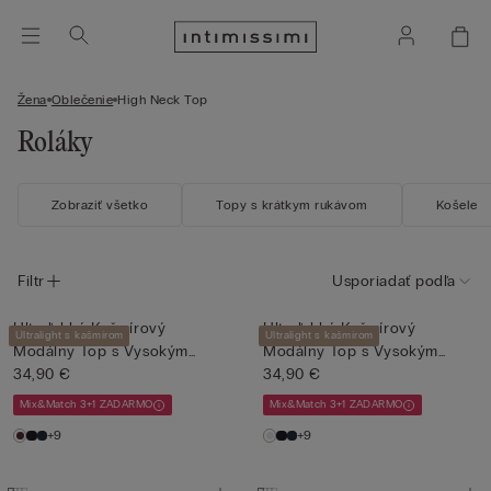
Žena
Oblečenie
High Neck Top
Roláky
Zobraziť všetko
Topy s krátkym rukávom
Košele
Filtr
Usporiadať podľa
Ultraľahký Kašmírový
Ultraľahký Kašmírový
Ultralight s kašmírom
Ultralight s kašmírom
Modálny Top s Vysokým
Modálny Top s Vysokým
Goliero...
34,90 €
Goliero...
34,90 €
Mix&Match 3+1 ZADARMO
Mix&Match 3+1 ZADARMO
+9
+9