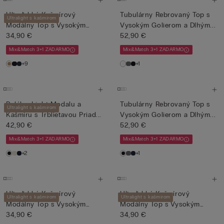
Ultraľahký Kašmírový
Tubulárny Rebrovaný Top s
Ultralight s kašmírom
Modálny Top s Vysokým
Vysokým Golierom a Dlhým...
Goliero...
34,90 €
52,90 €
Mix&Match 3+1 ZADARMO
Mix&Match 3+1 ZADARMO
+9
+1
Rolák z Light Modalu a
Tubulárny Rebrovaný Top s
Ultralight s kašmírom
Kašmíru s Trblietavou Priad...
Vysokým Golierom a Dlhým...
42,90 €
52,90 €
Mix&Match 3+1 ZADARMO
Mix&Match 3+1 ZADARMO
+2
+1
Ultraľahký Kašmírový
Ultraľahký Kašmírový
Ultralight s kašmírom
Ultralight s kašmírom
Modálny Top s Vysokým
Modálny Top s Vysokým
Goliero...
34,90 €
Goliero...
34,90 €