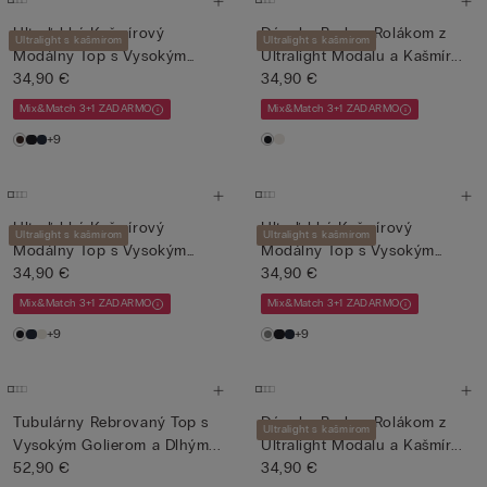
Ultraľahký Kašmírový
Dámske Body s Rolákom z
Ultralight s kašmírom
Ultralight s kašmírom
Modálny Top s Vysokým
Ultralight Modalu a Kašmír...
Goliero...
34,90 €
34,90 €
Mix&Match 3+1 ZADARMO
Mix&Match 3+1 ZADARMO
+9
Ultraľahký Kašmírový
Ultraľahký Kašmírový
Ultralight s kašmírom
Ultralight s kašmírom
Modálny Top s Vysokým
Modálny Top s Vysokým
Goliero...
34,90 €
Goliero...
34,90 €
Mix&Match 3+1 ZADARMO
Mix&Match 3+1 ZADARMO
+9
+9
Tubulárny Rebrovaný Top s
Dámske Body s Rolákom z
Ultralight s kašmírom
Vysokým Golierom a Dlhým...
Ultralight Modalu a Kašmír...
52,90 €
34,90 €