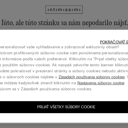
ľúto, ale túto stránku sa nám nepodarilo nájsť
ku môžete stále objavovať prostredníctvom menu alebo na domovske
POKRAČOVAŤ B
 na domovskú stránku
 personalizovať vaše vyhľadávanie a zobrazovať exkluzívny obsah?
níctvom profilovaných súborov cookie vám ponúkneme personalizova
informácie podľa vašich preferencií. Kliknutím na “Prijať všetky súbo
 s použitím súborov cookies. Ak naopak zatvoríte tento banner kliknu
budete pokračovať v prezeraní stránky a súbory cookies nebudú aktívne
Darčeková karta
e o súboroch cookies nájdete v
Zásadách používania súborov cookies
.
ie môžete kedykoľvek zmeniť kliknutím na
Nastavenia súborov cookie
júcom sa v Zásadách používania súborov cookies.
PRIJAŤ VŠETKY SÚBORY COOKIE
siť sa k odberu newslettera
N