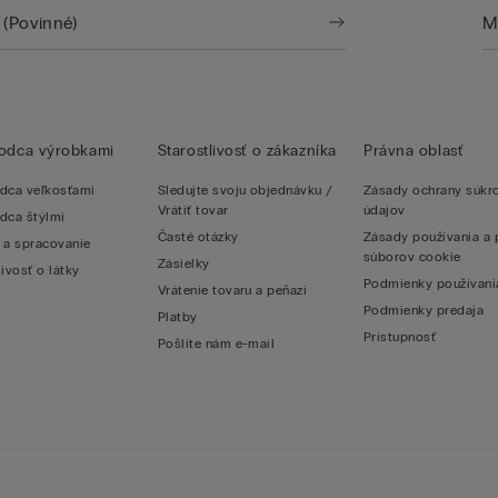
vodca výrobkami
Starostlivosť o zákazníka
Právna oblasť
dca veľkosťami
Sledujte svoju objednávku /
Zásady ochrany súk
Vrátiť tovar
údajov
dca štýlmi
Časté otázky
Zásady používania a 
 a spracovanie
súborov cookie
Zásielky
livosť o látky
Podmienky používani
Vrátenie tovaru a peňazí
Podmienky predaja
Platby
Prístupnosť
Pošlite nám e-mail