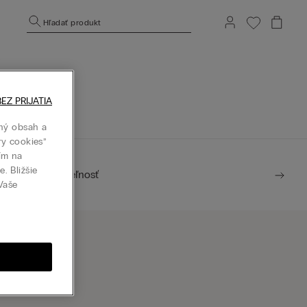
Hľadať produkt
.
j stránke.
EZ PRIJATIA
ný obsah a
ry cookies”
tím na
. Bližšie
Udržateľnosť
 Vaše
ájsť predajňu