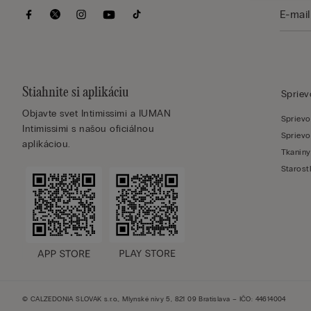
Stiahnite si aplikáciu
Sprie
Objavte svet Intimissimi a IUMAN
Sprievo
Intimissimi s našou oficiálnou
Sprievo
aplikáciou.
Tkaniny
Starost
© CALZEDONIA SLOVAK s.r.o., Mlynské nivy 5, 821 09 Bratislava – IČO: 44614004