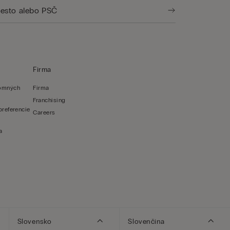
Firma
romných
Firma
Franchising
preferencie
Careers
a
Slovensko
Slovenčina