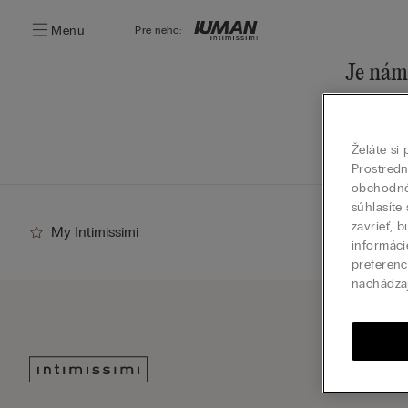
Menu
Pre neho:
Je nám 
Našu ponu
Prejsť
Želáte si
Prostred
obchodné 
súhlasíte
zavrieť, 
My Intimissimi
informáci
preferenc
nachádza
Prihlá