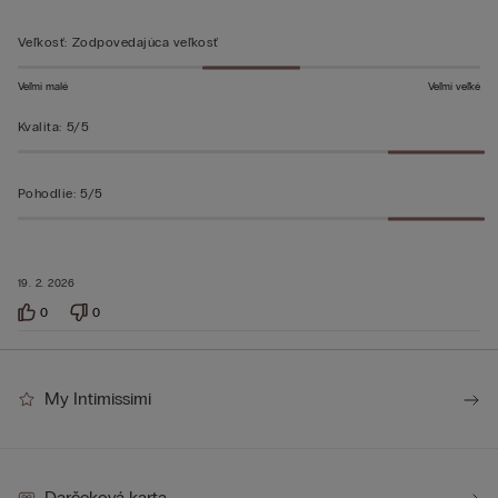
Veľkosť
:
Zodpovedajúca veľkosť
Veľmi malé
Veľmi veľké
Kvalita
:
5/5
Pohodlie
:
5/5
19. 2. 2026
0
0
My Intimissimi
Darčeková karta