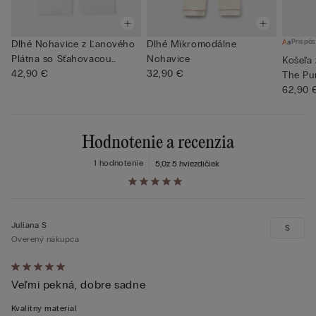
Prispôs
Dlhé Nohavice z Ľanového
Dlhé Mikromodálne
Plátna so Sťahovacou
Nohavice
Košeľa
Šnúr...
42,90 €
32,90 €
The Pu
62,90 
Hodnotenie a recenzia
1 hodnotenie
5,0
z 5 hviezdičiek
Juliana S
S
Overený nákupca
Hodnotenie:
Veľmi pekná, dobre sadne
5
z 5
Kvalitny material