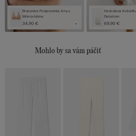
Brassière Podprsenka Aria z
Hodvábna Košieľk
Mikrovlákna
Detailom
34,90 €
69,90 €
Mohlo by sa vám páčiť