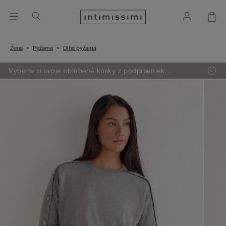
Žena
Pyžamá
Dlhé pyžamá
Vyberte si svoje obľúbené kúsky z podprseniek,
oblečenia, pyžám a lingerie. Vložte do košíka 4 produkty
a zaplatíte len za 3