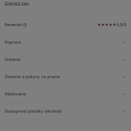
Zobraziť viac
• Lemovanie na spodnom okraji trička
• Klasický strih
• Modelka je vysoká 175 cm a nosí veľkosť S
Recenzie
(
1
)
5,0/5
Doprava
Vrátenie
Zloženie a pokyny na pranie
Sledovanie
Dostupnosť položky (obchod)