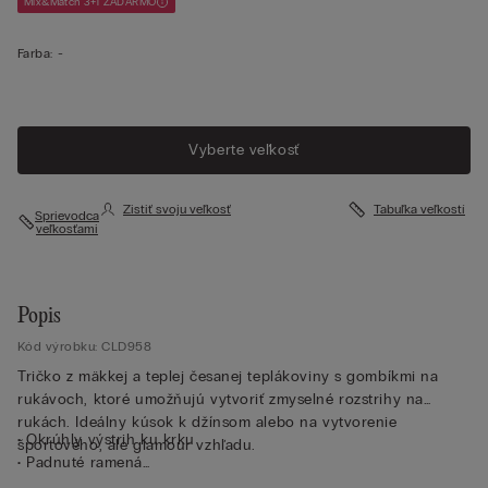
Mix&Match 3+1 ZADARMO
Farba:
-
Vyberte veľkosť
Zistiť svoju veľkosť
Tabuľka veľkostí
Sprievodca
veľkosťami
Popis
Kód výrobku: CLD958
Tričko z mäkkej a teplej česanej teplákoviny s gombíkmi na
rukávoch, ktoré umožňujú vytvoriť zmyselné rozstrihy na
rukách. Ideálny kúsok k džínsom alebo na vytvorenie
• Okrúhly výstrih ku krku
športového, ale glamour vzhľadu.
• Padnuté ramená
• Dlhý rukáv s patentom