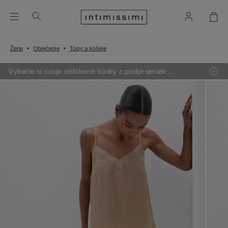
Žena
Oblečenie
Topy a košele
Vyberte si svoje obľúbené kúsky z podprseniek,
oblečenia, pyžám a lingerie. Vložte do košíka 4 produkty
a zaplatíte len za 3