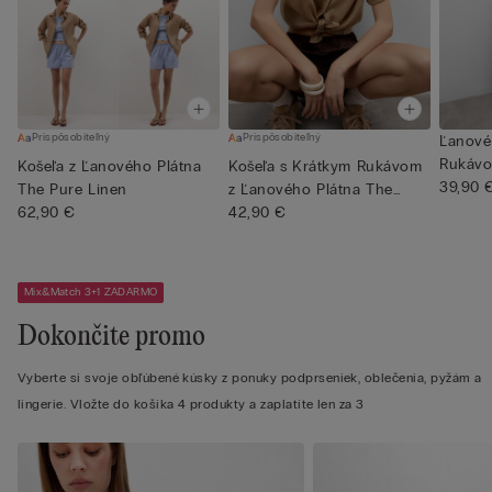
Prispôsobiteľný
Prispôsobiteľný
Ľanové
Rukávo
Košeľa z Ľanového Plátna
Košeľa s Krátkym Rukávom
Tvar...
39,90 
The Pure Linen
z Ľanového Plátna The
62,90 €
Pur...
42,90 €
Mix&Match 3+1 ZADARMO
Dokončite promo
Vyberte si svoje obľúbené kúsky z ponuky podprseniek, oblečenia, pyžám a
lingerie. Vložte do košíka 4 produkty a zaplatíte len za 3