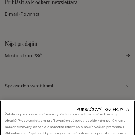
Prihlásiť sa k odberu newslettera
Nájsť predajňu
Sprievodca výrobkami
Starostlivosť o zákazníka
POKRAČOVAŤ BEZ PRIJATIA
Želáte si personalizovať vaše vyhľadávanie a zobrazovať exkluzívny
obsah? Prostredníctvom profilovaných súborov cookie vám ponúkneme
Právna oblasť
personalizovaný obsah a obchodné informácie podľa vašich preferencií.
Kliknutím na “Prijať všetky súbory cookies” súhlasíte s použitím súborov