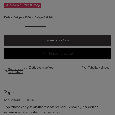
Mix&Match 3+1 ZADARMO
Farba:
Beige -
166k - Beige Sabbia
Vyberte veľkosť
Personalizovať
Zistiť svoju veľkosť
Tabuľka veľkostí
Sprievodca
veľkosťami
Popis
Kód výrobku: LT164S
Top zhotovený z plátna z čistého ľanu vhodný na denné
nosenie aj ako pohodlné pyžamo.