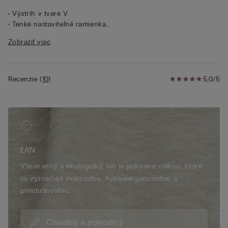
• Výstrih v tvare V
• Tenké nastaviteľné ramienka
• 100 % ľan
Zobraziť viac
• Klasický strih
• Modelka je vysoká 175 cm a nosí veľkosť S
Recenzie
(
10
)
5,0/5
ĽAN
Všestranný a ekologický, ľan je prírodné vlákno, ktoré
sa vyznačuje sviežosťou, hypoalergénnosťou a
priedušnosťou.
Chladivý a pohodlný