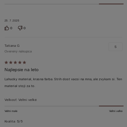
25. 7. 2025
0
0
Tatiana G
S
Overený nákupca
Hodnotenie:
Najlepsie na leto
5
z 5
Lahucky material, krasna farba. Strih dost vacsi na mna, ale zvykam si. Ten
material stoji za to.
Veľkosť
:
Veľmi veľké
Veľmi malé
Veľmi veľké
Kvalita
:
5/5