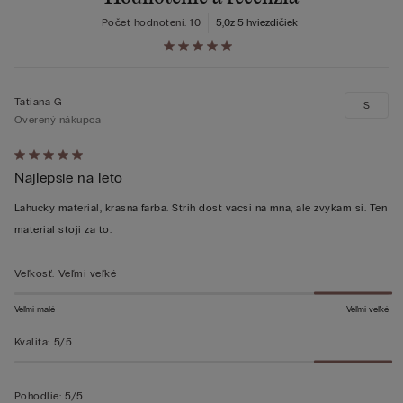
Počet hodnotení: 10
5,0
z 5 hviezdičiek
Tatiana G
S
Overený nákupca
Hodnotenie:
Najlepsie na leto
5
z 5
Lahucky material, krasna farba. Strih dost vacsi na mna, ale zvykam si. Ten
material stoji za to.
Veľkosť
:
Veľmi veľké
Veľmi malé
Veľmi veľké
Kvalita
:
5/5
Pohodlie
:
5/5