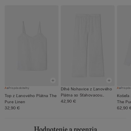
Prispôsobiteľný
Prispôs
Dlhé Nohavice z Ľanového
Plátna so Sťahovacou
Top z Ľanového Plátna The
Košeľa
Šnúr...
42,90 €
Pure Linen
The Pu
32,90 €
62,90 
Hodnotenie a recenzia