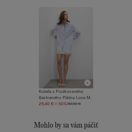
Košeľa z Prúžkovaného
Bavlneného Plátna Love Me
Te...
26,40 €
(-50%)
52,90 €
Mohlo by sa vám páčiť