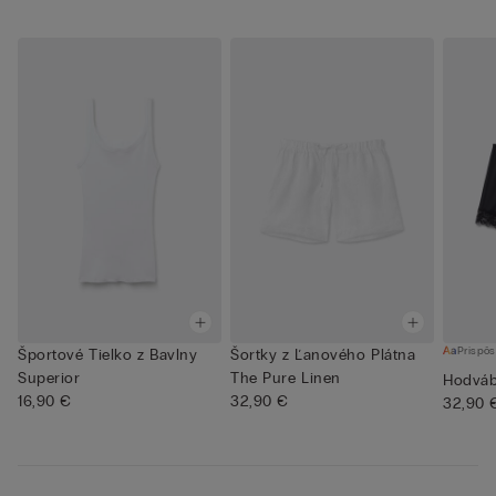
Prispôs
Športové Tielko z Bavlny
Šortky z Ľanového Plátna
Superior
The Pure Linen
Hodváb
16,90 €
32,90 €
32,90 