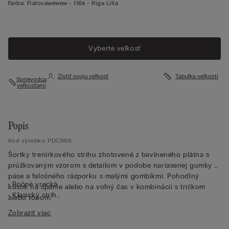
Farba:
Fialováwewew -
116k - Riga Lilla
Vyberte veľkosť
Zistiť svoju veľkosť
Tabuľka veľkostí
Sprievodca
veľkosťami
Popis
Kód výrobku: PDC966
Šortky trenírkového strihu zhotovené z bavlneného plátna s
prúžkovaným vzorom s detailom v podobe nariasenej gumky v
páse a falošného rázporku s malými gombíkmi. Pohodlný
• Bočné vrecká
kúsok na spanie alebo na voľný čas v kombinácii s tričkom
• Klasický strih
alebo topom.
• 100 % bavlna
Zobraziť viac
• Modelka je vysoká 175 cm a nosí veľkosť S