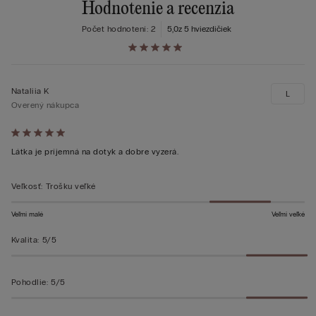
Hodnotenie a recenzia
Počet hodnotení: 2
5,0
z 5 hviezdičiek
Nataliia K
L
Overený nákupca
Hodnotenie:
5
Látka je príjemná na dotyk a dobre vyzerá.
z 5
Veľkosť
:
Trošku veľké
Veľmi malé
Veľmi veľké
Kvalita
:
5/5
Pohodlie
:
5/5